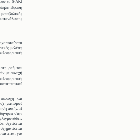
σουν το S-AKI
λληλεπίδραση
εταβολικός
κατανάλωσης
νοχοποιούνται
νικές μελέτες
υκλοφοριακές
 στη ροή του
δών με συνεχή
υκλοφοριακές
οστατευτικού
 περιοχή και
 σχηματισμού
γηση αυτής. Η
δηγήσει στην
λεγμονώδεις
ς σχετίζεται
 σχηματίζεται
παιτείται για