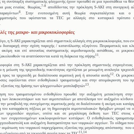
 τη συνύπαρξη συστηματικής φλεγμονής έχουν προταθεί σε μια προσπάθεια να θέ
7-8
μα μιας ενιαίας θεωρίας,
αποδίδοντας την πρόκληση S-AKI στη συνεργική α
6
αραγόντων
. Στην ενοποιημένη αυτή θεωρία συγκαταλέγεται και ο μ
αμματισμός που υφίστανται τα TEC με αλλαγές στο κυτταρικό πρότυπο 
.
λές της μακρο- και μικροκυκλοφορίας
όγο, η S-AKI χαρακτηρίζεται από σημαντικές αλλαγές στη μικροκυκλοφορία, που ε
ω διαταραχή στην σχέση παροχής / κατανάλωσης οξυγόνου. Πειραματικές και κλι
ι ακόμη και επί απουσίας συστηματικής αιμοδυναμικής αστάθειας, οι μικροκ
11
ξακολουθούν να αναπτύσσονται κατά τη διάρκεια της σήψης
.
οφορία στη S-AKI χαρακτηρίζεται από την πρόκληση σημαντικής ετερογένειας
υ η μείωση της τριχοειδικής πυκνότητας σχετίζεται με μειωμένη αναλογία τριχοει
12
η προς τα τριχοειδή με διαλείπουσα αιματική ροή ή απουσία αυτής
. Οι μικροκ
ώσεις οφείλονται στον ενδοθηλιακό τραυματισμό και στην απομάκρυνση του πρ
13
 εξαιτίας της δράσης των φλεγμονωδών μεσολαβητών
.
ηση του τραυματισμένου ενδοθηλίου προωθεί την αυξημένη μετακίνηση στην
 των λευκοκυττάρων και των αιμοπεταλίων με αποτέλεσμα τον αυξημένο κίνδυνο
την μεταβολή της συνεχόμενης αιματικής ροής σε διαλείπουσα ή ακόμη και κατάρ
η του καταρράκτη πήξεως με τη δημιουργία αιμοπεταλιακών θρόμβων μπορεί να ο
ων τριχοειδών αγγείων, οπότε και σε μεγαλύτερη έκθεση των TEC στους φ
 των ενεργοποιημένων κυκλοφορούντων κυττάρων. Ο ενδοθηλιακός τραυματισμό
γγειοδιαστολή και αυξημένη διαπερατότητα των νεφρικών αγγείων. Το οίδημα που
ν αιμάτωση του νεφρικού παρεγχύματος εξαιτίας της μεγαλύτερης απόστασης που α
11,14
ου οξυγόνου από τα τριχοειδή αγγεία προς τα TEC
.