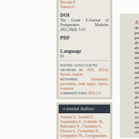
Resvani P.
Tsaousi G.
DOI
The Greek E-Journal of
A
Perioperative Medicine
Ac
2021;20(d): 3-23
pa
PDF
pa
de
dy
Language
me
EL
mi
em
POSTED: 12/26/21 8:20 PM
as
2021
2021d
ARCHIVED AS:
,
,
tu
Review Articles
st
biomarkers
KEYWORDS:
,
pr
prevention
renal injury
Sepsis
,
,
,
an
treatment
is
RSS 2.0
COMMENTS FEED:
de
pr
bi
e-journal Authors
so
Amaniti A.
Amaniti E.
wi
Ampatzidou F.
Aslanidis Th.
ap
Barbetakis N.
Charitidou S.
so
Flossos A.
Fyntanidou B.
ch
Georgiadou Th.
Georgopoulou