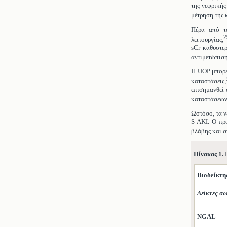
της νεφρικής
μέτρηση της
Πέρα από το
2
λειτουργίας,
sCr καθυστερ
αντιμετώπιση
Η UOP μπορεί
καταστάσεις,
επισημανθεί 
καταστάσεω
Ωστόσο, τα ν
S-AKI. Ο πρ
βλάβης και σ
Πίνακας 1.
Β
Βιοδείκτη
Δείκτες σ
NGAL