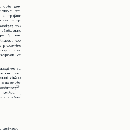
ων οδών που
συγκεκριμένα,
της αερόβιας
 μειώνει την
γοποίηση του
οξειδωτικής
υματισμό των
δικασιών που
ς μιτοφαγίας
τρέφονται σε
οκειμένου να
κειμένου να
ων κυττάρων.
ρικού κύκλου
ν ενεργειακών
26
ή απόπτωση
.
ύ κύκλου, η
ου αποτελούν
ρω επιβάρυνση