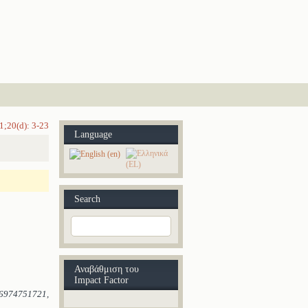
1;20(d): 3-23
Language
Search
Αναβάθμιση του
Impact Factor
6974751721
,