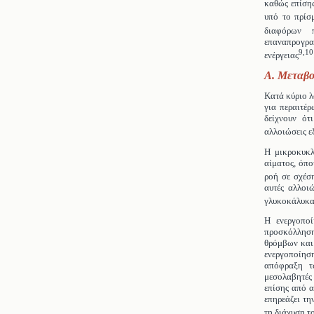
καθώς επίσης
υπό το πρίσ
διαφόρων π
επαναπρογρ
9,10
ενέργειας
A. Μεταβο
Κατά κύριο λ
για περαιτέρ
δείχνουν ότ
αλλοιώσεις ε
Η μικροκυκλ
αίματος, όπο
ροή σε σχέσ
αυτές αλλοι
γλυκοκάλυκα
Η ενεργοποί
προσκόλληση
θρόμβων και 
ενεργοποίησ
απόφραξη τ
μεσολαβητές
επίσης από α
επηρεάζει τη
τη διάχυση τ