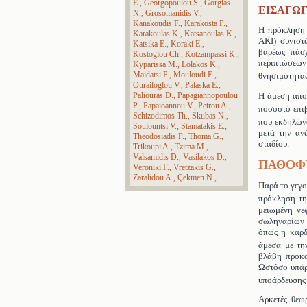
E.
Georgopoulou S.
Gorgias
ΕΙΣΑΓΩ
N.
Grosomanidis V.
Kanakoudis F.
Karakosta P.
Η πρόκληση ο
Karakoulas K.
Katsanoulas K.
AKI) συνιστ
Katsika E.
Koraki E.
βαρέως πάσ
Kostoglou Ch.
Kotzampassi K.
περιπτώσεω
Kyparissa M.
Lolakos K.
Maidatsi P.
Mouloudi E.
θνησιμότητας
Ourailoglou V.
Palaska E.
Η άμεση αποκ
Paliouras D.
Papagiannopoulou
P.
Papaioannou V.
Petrou A.
ποσοστό επι
Schizodimos Th.
Skubas N.
που εκδηλών
Soulountsi V.
Stamatakis E.
μετά την αν
Theodosiadis P.
Thoma G.
σταδίου.
Trikoupi A.
Tzima M.
Valsamidis D.
Vasilakos D.
ΠΑΘΟΦ
Veroniki F.
Vretzakis G.
Zaralidou A.
Çekmen N.
Παρά το γεγο
πρόκληση τη
μειωμένη νε
σωληναρίων (
όπως η καρδ
άμεσα με τη
βλάβη προκα
Ωστόσο υπάρχ
υποάρδευσης 
Αρκετές θεω