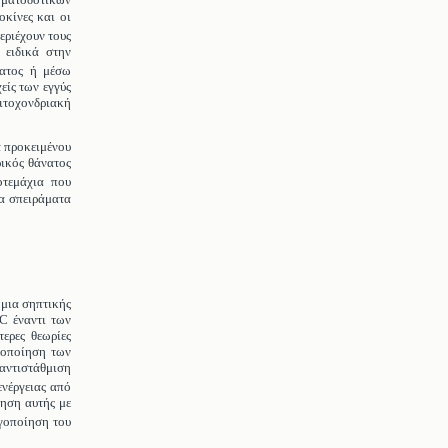
ηματοδοτικών
κίνες και οι
ριέχουν τους
 ειδικά στην
ατος ή μέσω
είς των εγγύς
μιτοχονδριακή
α προκειμένου
ρικός θάνατος
τεμάχια που
α σπειράματα
 μια σηπτικής
C έναντι των
ερες θεωρίες
τοποίηση των
 αντιστάθμιση
ενέργειας από
ίηση αυτής με
γοποίηση του