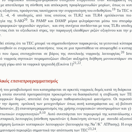
. Το σύμπλοκο υποδοχέα-μοριακού στοιχείου ενεργοποιεί έναν καταρράκτη σ
 με αποτέλεσμα τη σύνθεση και απέκκριση προφλεγμονωδών μορίων, όπως οι κυτο
19
ζες οξυγόνου, προάγοντας ταυτόχρονα την ενεργοποίηση του ενδοθηλίου.
Τα TEC πε
-3, -4, -6 υποδοχείς, από τους οποίους οι TLR2 και TLR4 εμπλέκονται πιο
20
γία της S-AKI
. Τα PAMP και DAMP μόρια φιλτράρονται μέσω του σπειράμ
εριφερικών τριχοειδών αγγείων, και στη συνέχεια συνδέονται με τους TLRs υποδοχ
τας έτσι το οξειδωτικό στρες, την παραγωγή ελευθέρων ριζών οξυγόνου και την 
.
θεί επίσης ότι τα TEC μπορεί να σηματοδοτήσουν παρακρινώς τα γειτονικά κύτταρ
οιηθούν οι ενεργειακές απαιτήσεις τους σε μια προσπάθεια να αποφευχθεί ο κυττα
20
α που όμως επιτυγχάνεται σε βάρος της συνολικής νεφρικής λειτουργίας.
Ιστο
ό νεφρούς σηπτικών πειραματοζώων έδειξαν αυξημένη διήθηση μονοκυττάρων στ
21,22
ιοχή γύρω από τα νεφρικά τριχοειδή (Εικόνα 1)
.
λικός επαναπρογραμματισμός
 του μεταβολισμού που καταγράφεται σε αρκετές νεφρικές δομές κατά τη διάρκεια
η οποία συνιστά προτεραιότητα προκειμένου να διασφαλιστεί η επιβίωση των TE
εφρικών δομών, αποτελεί ένα πρώιμο παθοφυσιολογικό φαινόμενο. Οι περισσότ
ν την άμεση εμπλοκή των μιτοχονδρίων όπως αυτή καταγράφεται ως: α) βελτισ
δαπανών, β) επαναπρογραμματισμός της χρήσης ενεργειακών υποστρωμάτων και γ)
9,10
πτωτικών ενεργοποιητών
. Αυτό συνεπάγεται τον περιορισμό της κατανάλωσης 
υτταρικές λειτουργίες (σύνθεση πρωτεϊνών ή διακίνηση ιόντων) με συνοδό αξιοπο
+
+
τήρηση ζωτικών κυτταρικών λειτουργιών (λειτουργία της Na
/K
ΑΤΡασης). Η ενερ
23,24
χανισμού περιορίζει σημαντικά την απόπτωση των TEC
.