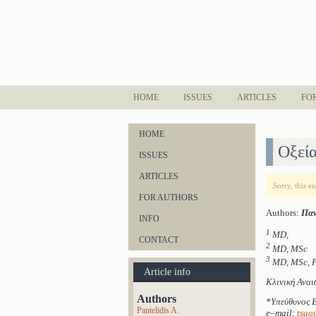
HOME
ISSUES
ARTICLES
FO
HOME
Οξεί
ISSUES
ARTICLES
Sorry, this e
FOR AUTHORS
Authors:
Παν
INFO
1
MD,
CONTACT
2
MD, MSc
3
MD, MSc, 
Article info
Κλινική Αναι
Authors
*Υπεύθυνος 
Pantelidis A.
e
–
mail
:
tsao