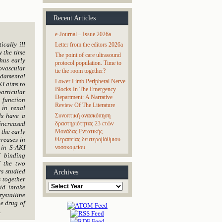
Recent Articles
e-Journal – Issue 2026a
cally ill
Letter from the editors 2026a
y the time
The point of care ultrasound
hus early
protocol population. Time to
ovascular
tie the room together?
damental
Lower Limb Peripheral Nerve
KI aims to
Blocks In The Emergency
particular
Department: A Narrative
 function
Review Of The Literature
 in renal
Συνοπτική ανασκόπηση
ls have a
δραστηριότητας 23 ετών
increased
Μονάδας Εντατικής
 the early
Θεραπείας δευτεροβάθμιου
reases in
νοσοκομείου
 in S-AKI
7 binding
f the two
rs studied
Archives
s together
Archives
id intake
rystalline
he drug of
.