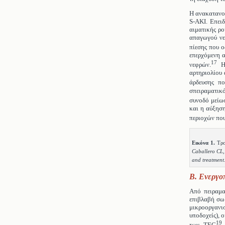
Η ανακατανομ
S-AKI. Επειδ
αιματικής ρο
απαγωγού νε
πίεσης που ο
επερχόμενη α
17
νεφρών.
Η 
αρτηριολίου 
άρδευσης πο
σπειραματικό
συνοδό μείω
και η αύξηση
περιοχών που
Εικόνα 1.
Τρο
Caballero C
L
and treatment
B. Ενεργο
Από πειραμα
επιβλαβή σω
μικροοργανισ
υποδοχείς), 
19