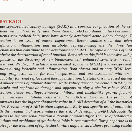
BSTRACT
ute sepsis-related kidney damage (S-AKI) is a common complication of the criti
tient, with high mortality rates. Prevention of S-AKI is a daunting task because b
tients seek medical help, most have already developed acute kidney damage. T
tection is an issue of utmost importance. Recent studies show that micr
sfunction, inflammation and metabolic reprogramming are the three fun
chanisms that contribute to the development of S-AKI. The rapid diagnosis of S-A
nimize the deterioration of renal function. Research on this field is intensive with 
phasis on the discovery of new biomarkers with enhanced sensitivity in renal
sessment. Neutrophil gelatinase-associated lipocalin (NGAL) is overexpressed
bules during ischemia and inflammation. Both plasma and urinary NGAL leve
rong prognostic value for renal impairment and are associated with an 
obability for renal replacement therapy institution. Cystatin C is increased during
d milder stages of tubular damage, while kidney damage molecule-1 (ΚΙΜ-1) inc
chemia and nephrotoxic damage and appears to play a similar role to NGAL
tection. Tissue metalloproteinase-2 inhibitor and insulin-like growth factor-
otein increase in tubular cells when their DNA is damaged. The product o
omarkers has the highest diagnostic value in S-AKI detection of all the biomarke
 far. Prevention of S-AKI is often impossible. Early and specific use of antibiotic
th the treatment of sepsis reduces the risk of developing S-AKI. Adequate flu
pears to improve renal function although opinions differ. The use of balanced c
lutions and avoidance of synthetic colloids is recommended. Norepinephrine is t
oice for the treatment of septic shock, while angiotensin II shows promising results