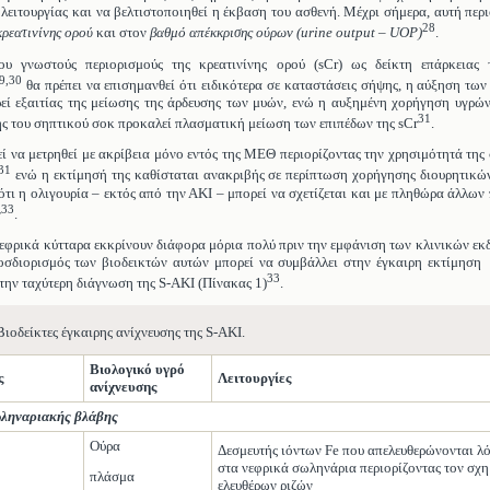
 λειτουργίας και να βελτιστοποιηθεί η έκβαση του ασθενή. Μέχρι σήμερα, αυτή περι
28
κρεατινίνης ορού
και στον
βαθμό απέκκρισης ούρων (
urine
output
–
UOP
)
.
υ γνωστούς περιορισμούς της κρεατινίνης ορού (sCr) ως δείκτη επάρκειας 
9,30
θα πρέπει να επισημανθεί ότι ειδικότερα σε καταστάσεις σήψης, η αύξηση των
εί εξαιτίας της μείωσης της άρδευσης των μυών, ενώ η αυξημένη χορήγηση υγρώ
31
ς του σηπτικού σοκ προκαλεί πλασματική μείωση των επιπέδων της sCr
.
 να μετρηθεί με ακρίβεια μόνο εντός της ΜΕΘ περιορίζοντας την χρησιμότητά της 
31
ενώ η εκτίμησή της καθίσταται ανακριβής σε περίπτωση χορήγησης διουρητικώ
ότι η ολιγουρία – εκτός από την ΑΚΙ – μπορεί να σχετίζεται και με πληθώρα άλλω
33
ν
.
εφρικά κύτταρα εκκρίνουν διάφορα μόρια πολύ πριν την εμφάνιση των κλινικών ε
οσδιορισμός των βιοδεικτών αυτών μπορεί να συμβάλλει στην έγκαιρη εκτίμηση 
33
την ταχύτερη διάγνωση της S-AKI (Πίνακας 1)
.
ιοδείκτες έγκαιρης ανίχνευσης της S-AKI.
Βιολογικό υγρό
ς
Λειτουργίες
ανίχνευσης
ωληναριακής βλάβης
Ούρα
Δεσμευτής ιόντων Fe που απελευθερώνονται λ
στα νεφρικά σωληνάρια περιορίζοντας τον σχ
πλάσμα
ελευθέρων ριζών