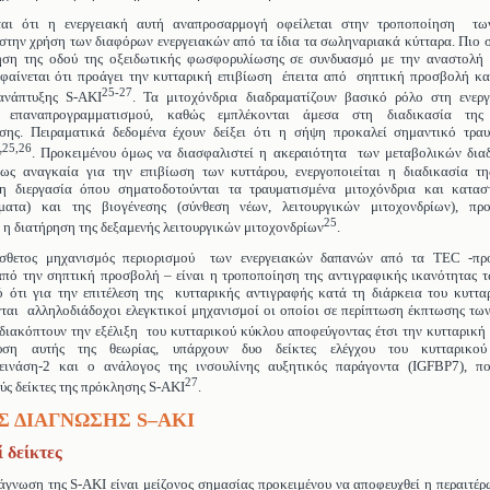
ίται ότι η ενεργειακή αυτή αναπροσαρμογή οφείλεται στην τροποποίηση τ
στην χρήση των διαφόρων ενεργειακών από τα ίδια τα σωληναριακά κύτταρα. Πιο 
ηση της οδού της οξειδωτικής φωσφορυλίωσης σε συνδυασμό με την αναστολή 
 φαίνεται ότι προάγει την κυτταρική επιβίωση έπειτα από σηπτική προσβολή και
25-27
ανάπτυξης S-ΑKΙ
. Τα μιτοχόνδρια διαδραματίζουν βασικό ρόλο στη ενερ
ύ επαναπρογραμματισμού, καθώς εμπλέκονται άμεσα στη διαδικασία της 
ης. Πειραματικά δεδομένα έχουν δείξει ότι η σήψη προκαλεί σημαντικό τρα
25,26
ν
. Προκειμένου όμως να διασφαλιστεί η ακεραιότητα των μεταβολικών δια
τως αναγκαία για την επιβίωση των κυττάρου, ενεργοποιείται η διαδικασία τη
ένη διεργασία όπου σηματοδοτούνται τα τραυματισμένα μιτοχόνδρια και κατασ
ατα) και της βιογένεσης (σύνθεση νέων, λειτουργικών μιτοχονδρίων), πρ
25
 η διατήρηση της δεξαμενής λειτουργικών μιτοχονδρίων
.
όσθετος μηχανισμός περιορισμού των ενεργειακών δαπανών από τα TEC -προ
από την σηπτική προσβολή – είναι η τροποποίηση της αντιγραφικής ικανότητας τ
ό ότι για την επιτέλεση της κυτταρικής αντιγραφής κατά τη διάρκεια του κυττα
ται αλληλοδιάδοχοι ελεγκτικοί μηχανισμοί οι οποίοι σε περίπτωση έκπτωσης τω
διακόπτουν την εξέλιξη του κυτταρικού κύκλου αποφεύγοντας έτσι την κυτταρικ
υση αυτής της θεωρίας, υπάρχουν δυο δείκτες ελέγχου του κυτταρικο
εινάση-2 και o ανάλογος της ινσουλίνης αυξητικός παράγοντα (IGFBP7), π
27
ς δείκτες της πρόκλησης S-AKI
.
Σ ΔΙΑΓΝΩΣΗΣ
S
–
AKI
 δείκτες
άγνωση της S-AKI είναι μείζονος σημασίας προκειμένου να αποφευχθεί η περαιτέ