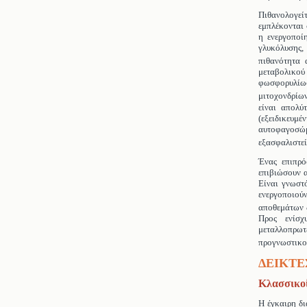
Πιθανολογε
εμπλέκονται 
η ενεργοποί
γλυκόλυσης,
πιθανότητα 
μεταβολικο
φωσφορυλίωσ
μιτοχονδρίω
είναι απολύ
(εξειδικευμ
αυτοφαγοσώμ
εξασφαλιστεί
Ένας επιπρ
επιβιώσουν 
Είναι γνωστ
ενεργοποιούν
αποθεμάτων 
Προς ενίσχ
μεταλλοπρωτ
προγνωστικού
ΔΕΙΚΤΕ
Κλασσικοί
Η έγκαιρη δι