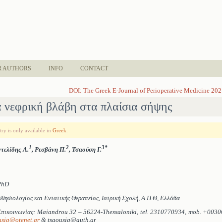
R AUTHORS
INFO
CONTACT
DOI: The Greek E-Journal of Perioperative Medicine 202
α νεφρική βλάβη στα πλαίσια σήψης
ntry is only available in
Greek
.
1
2
3
*
τελίδης Α.
, Ρεσβάνη Π.
, Τσαούση Γ.
PhD
σθησιολογίας και Εντατικής Θεραπείας, Ιατρική Σχολή, Α.Π.Θ,
Eλλάδα
Επικοινωνίας:
Maiandrou 32 – 56224-
Thessaloniki,
tel. 2310770934,
mob.
+0030
usig
@
otenet
.
gr
&
tsaousig@auth.gr