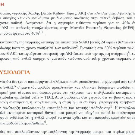
ΓΗ
ξείας νεφρικής βλάβης (Acute Kidney Injury, AKI) στα πλαίσια μιας σηπτικής 
ά σύνηθες κλινικό φαινόμενο με δυσμενείς συνέπειες στην τελική έκβαση του 
χοντα ασθενή. Αναφέρεται ότι η σηψαιμία ευθύνεται περίπου για το 40% 
ν ΑΚΙ σε ασθενείς νοσηλευόμενους στην Μονάδα Εντατικής Θεραπείας (ΜΕΘ)
1,2
 που ανέρχεται στο 40%
.
ατάσταση της νεφρικής λειτουργίας έπειτα από S-AKI (εντός 24 ωρών) βελτιώνει
3
βίωσης κατά το χρόνο νοσηλείας των ασθενών
. Εντούτοις στο 30% περίπου των 
4
ουν S-AKI, καταγράφεται υποτροπή της ΑΚΙ έπειτα από την αρχική ανάρρωση
, 
άρρωση από S-AKI υπάρχει σημαντικός κίνδυνος ανάπτυξης χρόνιας νεφρικής ν
ΥΣΙΟΛΟΓΙΑ
νός ότι δεν έχουν αποσαφηνιστεί πλήρως οι παθοφυσιολογικοί μηχανισμοί που εμπ
5
ς S-AKI,
σημαντικός αριθμός προκλινικών και κλινικών δεδομένων αποδίδει τ
φρική ροή αίματος και δευτερογενώς στη νέκρωση των επιθηλιακών κυττάρων 
tubular epithelial cells – TEC). Αυτό βασίζεται στο γεγονός ότι τα βασικότερα 
ιακή ανεπάρκεια, η υπογλυκαιμία, η σήψη ή μια σοβαρή χειρουργική επέμβαση,
1
ν συνύπαρξη κυκλοφορικής καταπληξίας και ιστικής υποάρδευσης
. Η επακόλου
λεί εκτεταμένο κυτταρικό θάνατο και μπορεί να οδηγήσει σε οξεία σωληναρι
ουν ενδείξεις ότι η S-AKI μπορεί να αναπτυχθεί και επί απουσίας εμφανών σημ
6
ή αιμοδυναμικής αστάθειας
.
ρίες που περιλαμβάνουν την επιβάρυνση της νεφρικής μακρο- και κυρίως μκρο