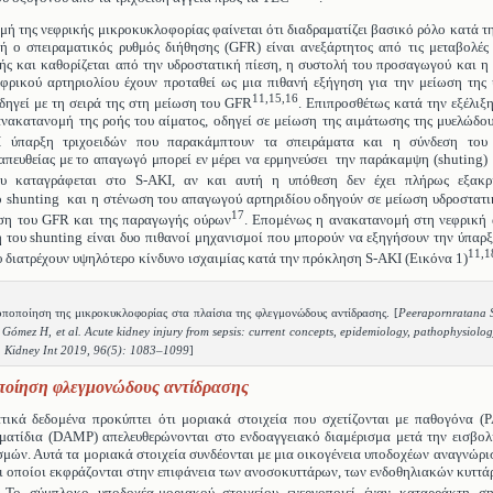
ή της νεφρικής μικροκυκλοφορίας φαίνεται ότι διαδραματίζει βασικό ρόλο κατά τη
ή ο σπειραματικός ρυθμός διήθησης (GFR) είναι ανεξάρτητος από τις μεταβολές
ής και καθορίζεται από την υδροστατική πίεση, η συστολή του προσαγωγού και η
φρικού αρτηριολίου έχουν προταθεί ως μια πιθανή εξήγηση για την μείωση της 
11,15,16
δηγεί με τη σειρά της στη μείωση του GFR
. Επιπροσθέτως κατά την εξέλιξ
νακατανομή της ροής του αίματος, οδηγεί σε μείωση της αιμάτωσης της μυελώδο
ύπαρξη τριχοειδών που παρακάμπτουν τα σπειράματα και η σύνδεση του
απευθείας με το απαγωγό μπορεί εν μέρει να ερμηνεύσει την παράκαμψη (shuting)
υ καταγράφεται στο S-AKI, αν και αυτή η υπόθεση δεν έχει πλήρως εξακρ
 shunting και η στένωση του απαγωγού αρτηριδίου οδηγούν σε μείωση υδροστατι
17
ση του GFR και της παραγωγής ούρων
. Επομένως η ανακατανομή στη νεφρική 
 του shunting είναι δυο πιθανοί μηχανισμοί που μπορούν να εξηγήσουν την ύπαρ
11,1
 διατρέχουν υψηλότερο κίνδυνο ισχαιμίας κατά την πρόκληση S-AKI (Εικόνα 1)
ποποίηση της μικροκυκλοφορίας στα πλαίσια της φλεγμονώδους αντίδρασης. [
Peerapornratana 
, Gómez H, et al. Acute kidney injury from sepsis: current concepts, epidemiology, pathophysiolog
. Kidney Int 2019, 96(5): 1083–1099
]
ποίηση φλεγμονώδους αντίδρασης
τικά δεδομένα προκύπτει ότι μοριακά στοιχεία που σχετίζονται με παθογόνα (
ματίδια (DAMP) απελευθερώνονται στο ενδοαγγειακό διαμέρισμα μετά την εισβο
μών. Αυτά τα μοριακά στοιχεία συνδέονται με μια οικογένεια υποδοχέων αναγνώρισ
οι οποίοι εκφράζονται στην επιφάνεια των ανοσοκυττάρων, των ενδοθηλιακών κυττά