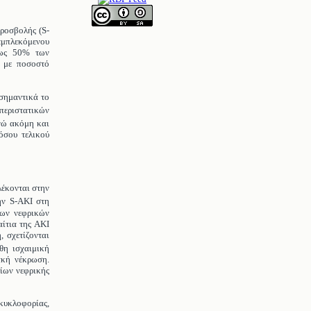
προσβολής (S-
εμπλεκόμενου
έως 50% των
 με ποσοστό
 σημαντικά το
περιστατικών
ενώ ακόμη και
όσου τελικού
λέκονται στην
ην S-AKI στη
των νεφρικών
αίτια της ΑΚΙ
 σχετίζονται
θη ισχαιμική
ακή νέκρωση.
είων νεφρικής
κυκλοφορίας,