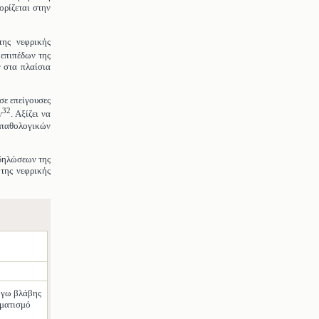
ορίζεται στην
της νεφρικής
 επιπέδων της
ν στα πλαίσια
σε επείγουσες
32
ν
. Αξίζει να
ν παθολογικών
κδηλώσεων της
της νεφρικής
όγω βλάβης
ηματισμό