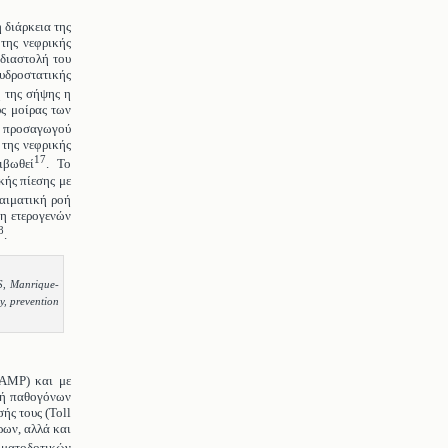
 διάρκεια της
 της νεφρικής
 διαστολή του
υδροστατικής
η της σήψης η
υς μοίρας των
 προσαγωγού
 της νεφρικής
17
ιβωθεί
. Το
κής πίεσης με
αιματική ροή
ξη ετερογενών
8
.
S, Manrique-
y, prevention
PAMP) και με
λή παθογόνων
ής τους (Toll
ρων, αλλά και