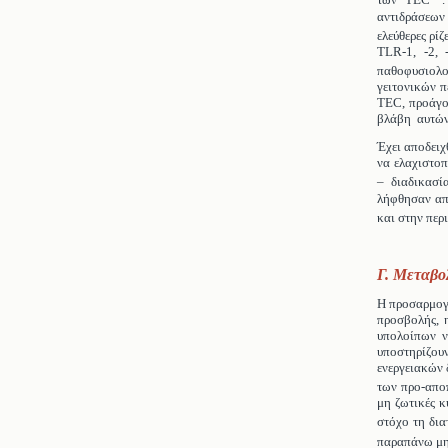
των TEC
αντιδράσεων
ελεύθερες ρί
TLR-1, -2, 
παθοφυσιολο
γειτονικών π
TEC, προάγον
βλάβη αυτών
Έχει αποδειχ
να ελαχιστοπ
– διαδικασί
λήφθησαν απ
και στην περ
Γ. Μεταβο
Η προσαρμογή
προσβολής, 
υπολοίπων ν
υποστηρίζου
ενεργειακών 
των προ-απο
μη ζωτικές κ
στόχο τη δια
παραπάνω μη