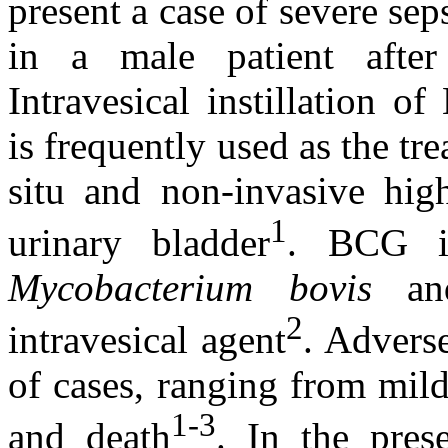
present a case of severe s
in a male patient after 
Intravesical instillation 
is frequently used as the tr
situ and non-invasive high
1
urinary bladder
. BCG is
Mycobacterium bovis
and
2
intravesical agent
. Advers
of cases, ranging from mil
1-3
and death
. In the pres