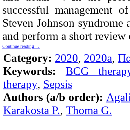
successful management of
Steven Johnson syndrome af
and perform a short review o
Continue reading
→
Category:
2020
,
2020a
,
Πα
Keywords:
BCG therap
therapy
,
Sepsis
Authors (a/b order):
Agal
Karakosta P.
,
Thoma G.