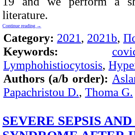
19 and we perform a sho
literature.
Continue reading
→
Category:
2021
,
2021b
,
Πα
Keywords:
covi
Lymphohistiocytosis
,
Hyper
Authors (a/b order):
Asla
Papachristou D.
,
Thoma G.
SEVERE SEPSIS AN