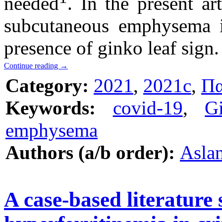
needed
. In the present ar
subcutaneous emphysema 
presence of ginko leaf sign.
Continue reading
→
Category:
2021
,
2021c
,
Πα
Keywords:
covid-19
,
G
emphysema
Authors (a/b order):
Aslan
A case-based literature 