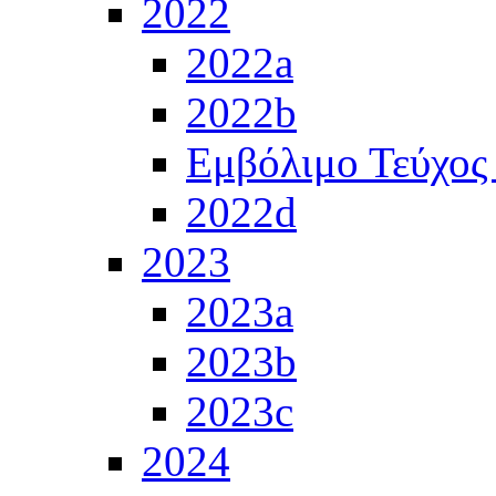
2022
2022a
2022b
Εμβόλιμο Τεύχος
2022d
2023
2023a
2023b
2023c
2024