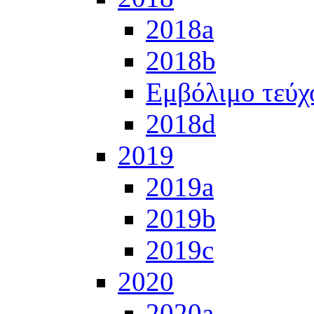
2018a
2018b
Εμβόλιμο τεύχ
2018d
2019
2019a
2019b
2019c
2020
2020a