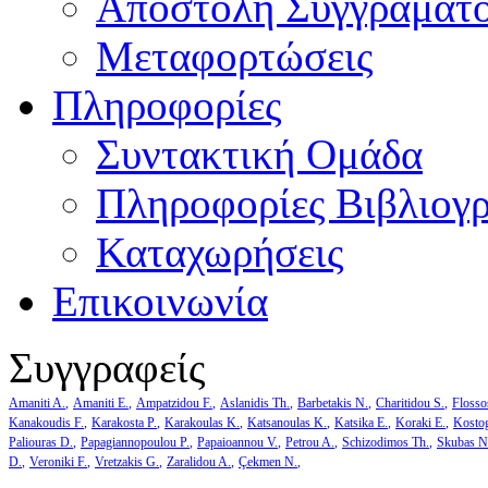
Αποστολή Συγγράματ
Μεταφορτώσεις
Πληροφορίες
Συντακτική Ομάδα
Πληροφορίες Βιβλιογ
Καταχωρήσεις
Επικοινωνία
Συγγραφείς
Amaniti A.
Amaniti E.
Ampatzidou F.
Aslanidis Th.
Barbetakis N.
Charitidou S.
Flosso
Kanakoudis F.
Karakosta P.
Karakoulas K.
Katsanoulas K.
Katsika E.
Koraki E.
Kosto
Paliouras D.
Papagiannopoulou P.
Papaioannou V.
Petrou A.
Schizodimos Th.
Skubas N
D.
Veroniki F.
Vretzakis G.
Zaralidou A.
Çekmen N.