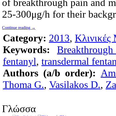
of breakthrough pain and m
25-300μg/h for their backg
Continue reading
→
Category:
2013
,
Κλινικές 
Keywords:
Breakthrough
fentanyl
,
transdermal fenta
Authors (a/b order):
Ama
Thoma G.
,
Vasilakos D.
,
Za
Γλώσσα