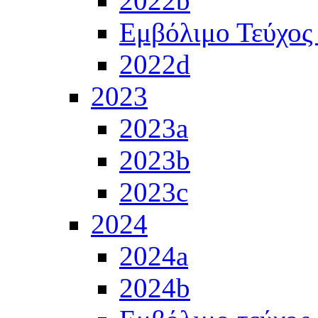
2022b
Εμβόλιμο Τεύχος
2022d
2023
2023a
2023b
2023c
2024
2024a
2024b