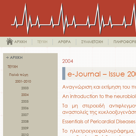
ΑΡΧΙΚΉ
ΤΕΎΧΗ
ΆΡΘΡΑ
ΣΥΜΜΕΤΟΧΉ
ΠΛΗΡΟΦΟΡΊ
ΑΡΧΙΚΉ
2004
ΤΕΎΧΗ
e-Journal – Issue 2
Παλιά τεύχη
2001-2010
Αναγνώριση και εκτίμηση του 
2003
2004
Αn introduction to the neurobio
2005
Τα μη στεροειδή αντιφλεγμ
2006
αναστολείς της κυκλοοξυγενάση
2007
Essentials of Pericardial Diseases
2008
2009
Το ηλεκτροεγκεφαλογράφημα, ο
2010