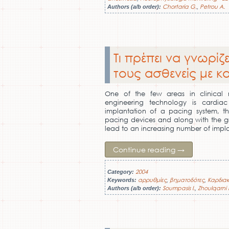
Chortaria G.
Petrou A.
Authors (a/b order):
,
Τι πρέπει να γνωρίζ
τους ασθενείς με 
One of the few areas in clinical
engineering technology is cardiac
implantation of a pacing system, th
pacing devices and along with the gr
lead to an increasing number of impla
Continue reading
→
2004
Category:
αρρυθμίες
βηματοδότες
Καρδιακ
Keywords:
,
,
Soumpasis I.
Zhoulqarni 
Authors (a/b order):
,