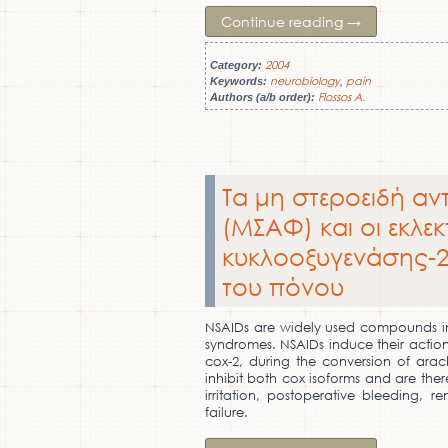
Continue reading
→
2004
Category:
neurobiology
pain
Keywords:
,
Flossos A.
Authors (a/b order):
Τα μη στεροειδή α
(ΜΣΑΦ) και οι εκλεκ
κυκλοοξυγενάσης-2 
του πόνου
NSAIDs are widely used compounds i
syndromes. NSAIDs induce their acti
cox-2, during the conversion of ara
inhibit both cox isoforms and are there
irritation, postoperative bleeding, 
failure.