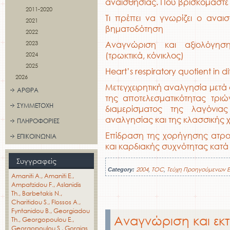
αναισθησίας. Πού βρισκόμαστε
2011-2020
Τι πρέπει να γνωρίζει ο αναι
2021
βηματοδότηση
2022
2023
Αναγνώριση και αξιολόγησ
(τρωκτικά, κόνικλος)
2024
2025
Heart’s respiratory quotient in
2026
Μετεγχειρητική αναλγησία μετά
ΆΡΘΡΑ
της αποτελεσματικότητας τριώ
ΣΥΜΜΕΤΟΧΉ
διαμερίσματος της λαγόνιας
αναλγησίας και της κλασσικής 
ΠΛΗΡΟΦΟΡΊΕΣ
Επίδραση της χορήγησης ατροπ
ΕΠΙΚΟΙΝΩΝΊΑ
και καρδιακής συχνότητας κατά
Συγγραφείς
2004
TOC
Τεύχη Προηγούμενων 
Category:
,
,
Amaniti A.
Amaniti E.
Ampatzidou F.
Aslanidis
Th.
Barbetakis N.
Charitidou S.
Flossos A.
Fyntanidou B.
Georgiadou
Αναγνώριση και εκ
Th.
Georgopoulou E.
Georgopoulou S.
Gorgias