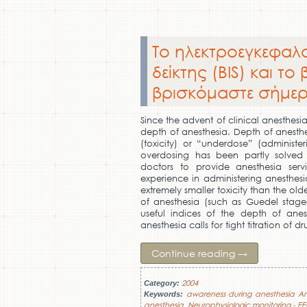
Το ηλεκτροεγκεφαλ
δείκτης (BIS) και τ
βρισκόμαστε σήμερ
Since the advent of clinical anesthes
depth of anesthesia. Depth of anesth
(toxicity) or “underdose” (administe
overdosing has been partly solved
doctors to provide anesthesia se
experience in administering anesthesi
extremely smaller toxicity than the ol
of anesthesia (such as Guedel stag
useful indices of the depth of anes
anesthesia calls for tight titration of d
Continue reading
→
2004
Category:
awareness during anesthesia Ane
Keywords:
anesthesia
Neurophysiologic monitoring - EE
,