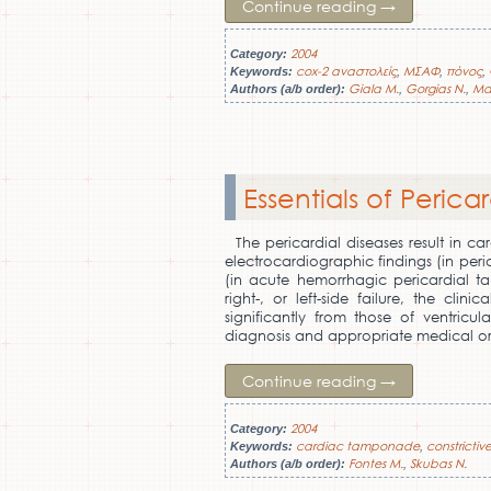
Continue reading
→
2004
Category:
cox-2 αναστολείς
ΜΣΑΦ
πόνος
Keywords:
,
,
,
Giala M.
Gorgias N.
Mai
Authors (a/b order):
,
,
Essentials of Perica
The pericardial diseases result in 
electrocardiographic findings (in peric
(in acute hemorrhagic pericardial ta
right-, or left-side failure, the cl
significantly from those of ventricul
diagnosis and appropriate medical or 
Continue reading
→
2004
Category:
cardiac tamponade
constrictive
Keywords:
,
Fontes M.
Skubas N.
Authors (a/b order):
,