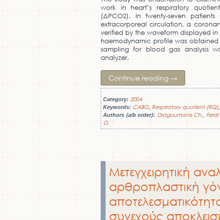
work in heart’s respiratory quotie
(ΔPCO2). In twenty-seven patients
extracorporeal circulation, a coronary
verified by the waveform displayed in
haemodynamic profile was obtained a
sampling for blood gas analysis 
analyzer.
Continue reading
→
2004
Category:
CABG
Respiratory quotient (RQ)
Keywords:
,
Dragoumanis Ch.
Ferdi
Authors (a/b order):
,
G.
Μετεγχειρητική ανα
αρθροπλαστική γόν
αποτελεσματικότητα
συνεχούς αποκλεισ