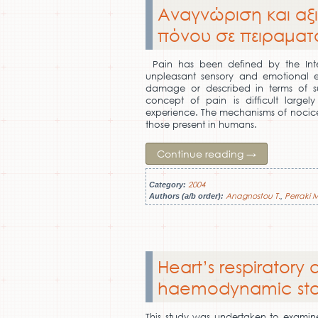
Αναγνώριση και αξ
πόνου σε πειραματό
Pain has been defined by the Inte
unpleasant sensory and emotional ex
damage or described in terms of s
concept of pain is difficult largel
experience. The mechanisms of nocice
those present in humans.
Continue reading
→
2004
Category:
Anagnostou T.
Perraki M
Authors (a/b order):
,
Heart’s respiratory 
haemodynamic sta
This study was undertaken to examin