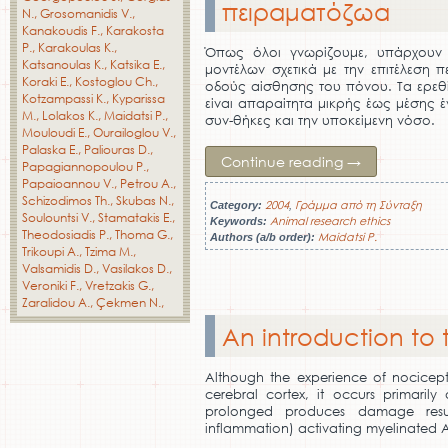
πειραματόζωα
N.
Grosomanidis V.
Kanakoudis F.
Karakosta
P.
Karakoulas K.
Όπως όλοι γνωρίζουμε, υπάρχουν 
Katsanoulas K.
Katsika E.
μοντέλων σχετικά με την επιτέλεση 
Koraki E.
Kostoglou Ch.
οδούς αίσθησης του πόνου. Τα ερεθ
Kotzampassi K.
Kyparissa
είναι απαραίτητα μικρής έως μέσης έ
M.
Lolakos K.
Maidatsi P.
συν-θήκες και την υποκείμενη νόσο.
Mouloudi E.
Ourailoglou V.
Palaska E.
Paliouras D.
Continue reading
→
Papagiannopoulou P.
Papaioannou V.
Petrou A.
Schizodimos Th.
Skubas N.
2004
Γράμμα από τη Σύνταξη
Category:
,
Soulountsi V.
Stamatakis E.
Animal research ethics
Keywords:
Theodosiadis P.
Thoma G.
Maidatsi P.
Authors (a/b order):
Trikoupi A.
Tzima M.
Valsamidis D.
Vasilakos D.
Veroniki F.
Vretzakis G.
Zaralidou A.
Çekmen N.
Αn introduction to
Although the experience of nocicept
cerebral cortex, it occurs primaril
prolonged produces damage resul
inflammation) activating myelinated 