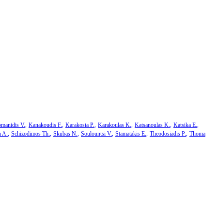
manidis V.
Kanakoudis F.
Karakosta P.
Karakoulas K.
Katsanoulas K.
Katsika E.
u A.
Schizodimos Th.
Skubas N.
Soulountsi V.
Stamatakis E.
Theodosiadis P.
Thoma