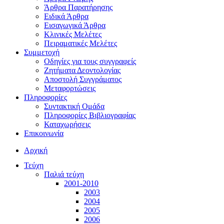
Άρθρα Παρατήρησης
Ειδικά Άρθρα
Εισαγωγικά Άρθρα
Κλινικές Μελέτες
Πειραματικές Μελέτες
Συμμετοχή
Οδηγίες για τους συγγραφείς
Ζητήματα Δεοντολογίας
Αποστολή Συγγράματος
Μεταφορτώσεις
Πληροφορίες
Συντακτική Ομάδα
Πληροφορίες Βιβλιογραφίας
Καταχωρήσεις
Επικοινωνία
Αρχική
Τεύχη
Παλιά τεύχη
2001-2010
2003
2004
2005
2006