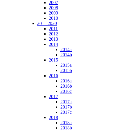
2007
2008
2009
2010
2011-2020
2011
2012
2013
2014
2014a
2014b
2015
2015a
2015b
2016
2016a
2016b
2016c
2017
2017a
2017b
2017c
2018
2018a
2018b