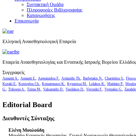
Συντακτική Ομάδα
Πληροφορίες Βιβλιογραφίας
Καταχωρήσεις
Επικοινωνία
Ελληνική Αναισθησιολογική Εταιρεία
Εταιρεία Αναισθησιολογίας και Εντατικής Ιατρικής Βορείου Ελλάδο
Συγγραφείς
Amaniti A.
Amaniti E.
Ampatzidou F.
Aslanidis Th.
Barbetakis N.
Charitidou S.
Flosso
Koraki E.
Kostoglou Ch.
Kotzampassi K.
Kyparissa M.
Lolakos K.
Maidatsi P.
Moulou
G.
Trikoupi A.
Tzima M.
Valsamidis D.
Vasilakos D.
Veroniki F.
Vretzakis G.
Zaralid
Editorial Board
Διευθυντές Σύνταξης
Ελένη Μουλούδη
Μονάδα Εντατικής Θεραπείας, Γενικό Νοσοκομείο Θεσσαλονίκη