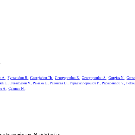
ς
s A.
Fyntanidou B.
Georgiadou Th.
Georgopoulou E.
Georgopoulou S.
Gorgias N.
Groso
di E.
Ourailoglou V.
Palaska E.
Paliouras D.
Papagiannopoulou P.
Papaioannou V.
Petro
ou A.
Çekmen N.
ς «Ιπποκράτειο», Θεσσαλονίκη