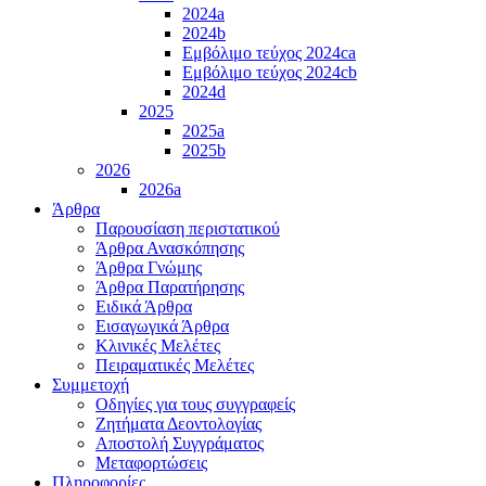
2024a
2024b
Εμβόλιμο τεύχος 2024ca
Εμβόλιμο τεύχος 2024cb
2024d
2025
2025a
2025b
2026
2026a
Άρθρα
Παρουσίαση περιστατικού
Άρθρα Ανασκόπησης
Άρθρα Γνώμης
Άρθρα Παρατήρησης
Ειδικά Άρθρα
Εισαγωγικά Άρθρα
Κλινικές Μελέτες
Πειραματικές Μελέτες
Συμμετοχή
Οδηγίες για τους συγγραφείς
Ζητήματα Δεοντολογίας
Αποστολή Συγγράματος
Μεταφορτώσεις
Πληροφορίες