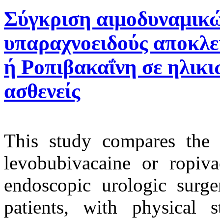
Σύγκριση αιμοδυναμικ
υπαραχνοειδούς αποκλε
ή Ροπιβακαΐνη σε ηλικ
ασθενείς
This study compares the c
levobubivacaine or ropiva
endoscopic urologic surger
patients, with physical 