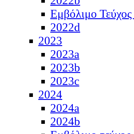
2022b
Εμβόλιμο Τεύχος
2022d
2023
2023a
2023b
2023c
2024
2024a
2024b