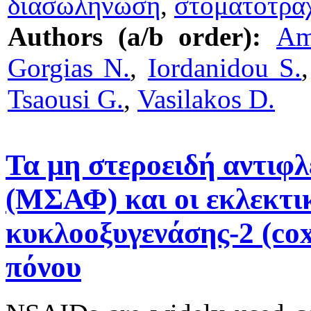
διασωλήνωση
,
στοματοτρα
Authors (a/b order):
Am
Gorgias N.
,
Iordanidou S.
Tsaousi G.
,
Vasilakos D.
Τα μη στεροειδή αντι
(ΜΣΑΦ) και οι εκλεκτικ
κυκλοοξυγενάσης-2 (cox
πόνου