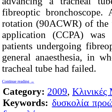
advancing a tracheal tub
fibreoptic bronchoscope. 
rotation (90ΑCWR) of the t
application (CCPA) was 
patients undergoing fibreo
general anaesthesia, in wh
tracheal tube had failed.
Continue reading
→
Category:
2009
,
Κλινικές 
Keywords:
δυσκολία προ