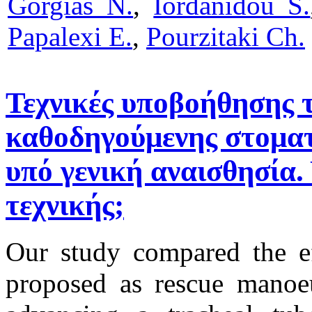
Gorgias N.
,
Iordanidou S.
Papalexi E.
,
Pourzitaki Ch.
Τεχνικές υποβοήθησης τ
καθοδηγούμενης στομα
υπό γενική αναισθησία.
τεχνικής;
Our study compared the ef
proposed as rescue manoeu