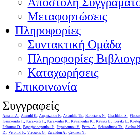
Αποστολή Συγγράματ
Μεταφορτώσεις
Πληροφορίες
Συντακτική Ομάδα
Πληροφορίες Βιβλιογ
Καταχωρήσεις
Επικοινωνία
Συγγραφείς
Amaniti A.
Amaniti E.
Ampatzidou F.
Aslanidis Th.
Barbetakis N.
Charitidou S.
Flosso
Kanakoudis F.
Karakosta P.
Karakoulas K.
Katsanoulas K.
Katsika E.
Koraki E.
Kosto
Paliouras D.
Papagiannopoulou P.
Papaioannou V.
Petrou A.
Schizodimos Th.
Skubas N
D.
Veroniki F.
Vretzakis G.
Zaralidou A.
Çekmen N.