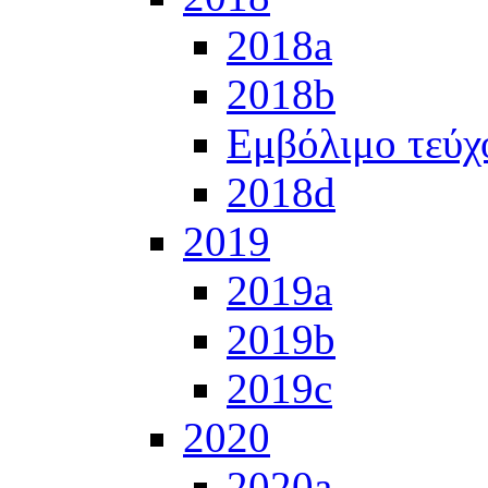
2018a
2018b
Εμβόλιμο τεύχ
2018d
2019
2019a
2019b
2019c
2020
2020a