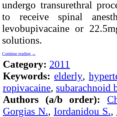
undergo transurethral proc
to receive spinal anes
levobupivacaine or 22.5mg
solutions.
Continue reading
→
Category:
2011
Keywords:
elderly
,
hypert
ropivacaine
,
subarachnoid 
Authors (a/b order):
Ch
Gorgias N.
,
Iordanidou S.
,