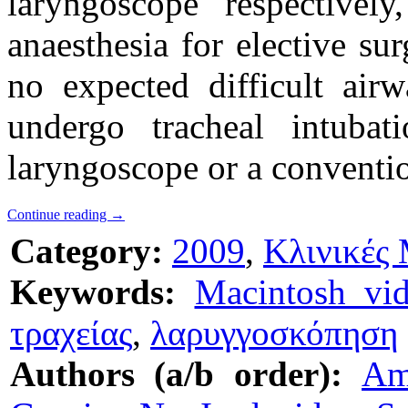
laryngoscope respectively
anaesthesia for elective su
no expected difficult air
undergo tracheal intuba
laryngoscope or a conventi
Continue reading
→
Category:
2009
,
Κλινικές 
Keywords:
Macintosh vid
τραχείας
,
λαρυγγοσκόπηση
Authors (a/b order):
Am