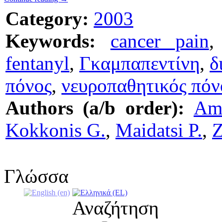
Category:
2003
Keywords:
cancer pain
fentanyl
,
Γκαμπαπεντίνη
,
δ
πόνος
,
νευροπαθητικός πόν
Authors (a/b order):
Ama
Kokkonis G.
,
Maidatsi P.
,
Z
Γλώσσα
Αναζήτηση