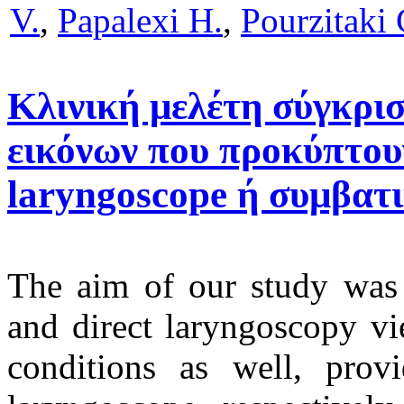
V.
,
Papalexi H.
,
Pourzitaki 
Κλινική μελέτη σύγκρι
εικόνων που προκύπτουν
laryngoscope ή συμβατ
The aim of our study was
and direct laryngoscopy vi
conditions as well, prov