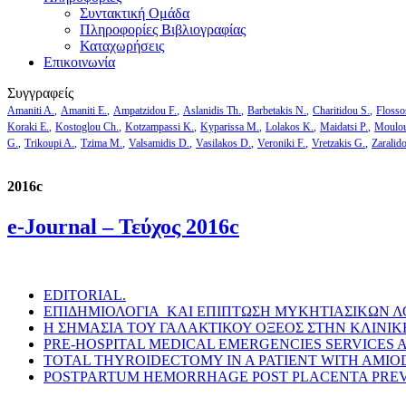
Συντακτική Ομάδα
Πληροφορίες Βιβλιογραφίας
Καταχωρήσεις
Επικοινωνία
Συγγραφείς
Amaniti A.
Amaniti E.
Ampatzidou F.
Aslanidis Th.
Barbetakis N.
Charitidou S.
Flosso
Koraki E.
Kostoglou Ch.
Kotzampassi K.
Kyparissa M.
Lolakos K.
Maidatsi P.
Moulou
G.
Trikoupi A.
Tzima M.
Valsamidis D.
Vasilakos D.
Veroniki F.
Vretzakis G.
Zaralid
2016c
e-Journal – Τεύχος 2016c
EDITORIAL.
ΕΠΙΔΗΜΙΟΛΟΓΙΑ ΚΑΙ ΕΠΙΠΤΩΣΗ ΜΥΚΗΤΙΑΣΙΚΩΝ Λ
Η ΣΗΜΑΣΙΑ ΤΟΥ ΓΑΛΑΚΤΙΚΟΥ ΟΞΕΟΣ ΣΤΗΝ ΚΛΙΝΙΚ
PRE-HOSPITAL MEDICAL EMERGENCIES SERVICES AC
TOTAL THYROIDECTOMY IN A PATIENT WITH AMI
POSTPARTUM HEMORRHAGE POST PLACENTA PREVI