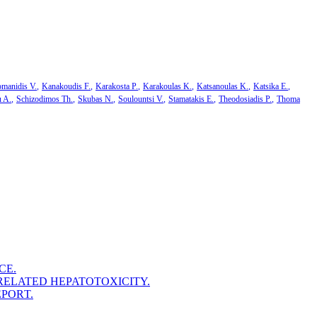
manidis V.
Kanakoudis F.
Karakosta P.
Karakoulas K.
Katsanoulas K.
Katsika E.
u A.
Schizodimos Th.
Skubas N.
Soulountsi V.
Stamatakis E.
Theodosiadis P.
Thoma
CE.
ELATED HEPATOTOXICITY.
PORΤ.