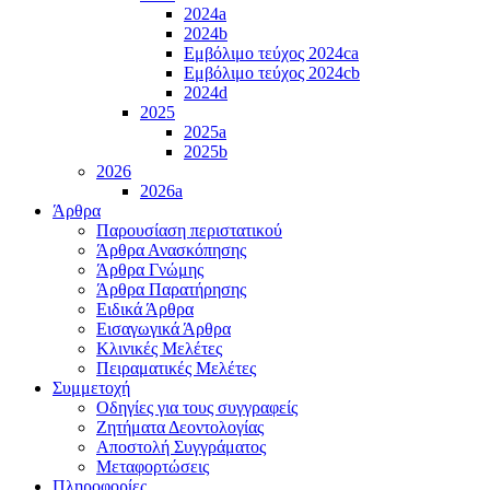
2024a
2024b
Εμβόλιμο τεύχος 2024ca
Εμβόλιμο τεύχος 2024cb
2024d
2025
2025a
2025b
2026
2026a
Άρθρα
Παρουσίαση περιστατικού
Άρθρα Ανασκόπησης
Άρθρα Γνώμης
Άρθρα Παρατήρησης
Ειδικά Άρθρα
Εισαγωγικά Άρθρα
Κλινικές Μελέτες
Πειραματικές Μελέτες
Συμμετοχή
Οδηγίες για τους συγγραφείς
Ζητήματα Δεοντολογίας
Αποστολή Συγγράματος
Μεταφορτώσεις
Πληροφορίες