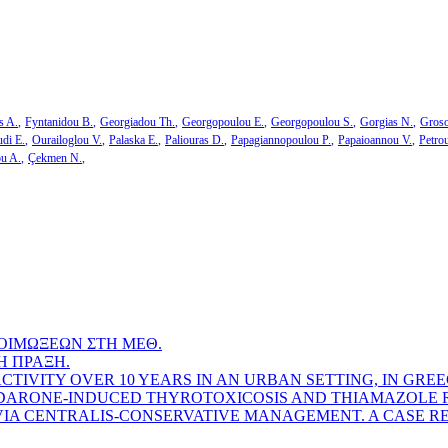
s A.
Fyntanidou B.
Georgiadou Th.
Georgopoulou E.
Georgopoulou S.
Gorgias N.
Groso
di E.
Ourailoglou V.
Palaska E.
Paliouras D.
Papagiannopoulou P.
Papaioannou V.
Petro
ou A.
Çekmen N.
ΟΙΜΩΞΕΩΝ ΣΤΗ ΜΕΘ.
Η ΠΡΑΞΗ.
TIVITY OVER 10 YEARS IN AN URBAN SETTING, IN GREE
ODARONE-INDUCED THYROTOXICOSIS AND THIAMAZOLE R
A CENTRALIS-CONSERVATIVE MANAGEMENT. A CASE RE