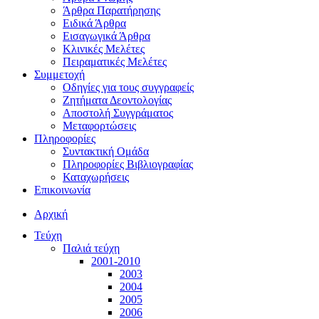
Άρθρα Παρατήρησης
Ειδικά Άρθρα
Εισαγωγικά Άρθρα
Κλινικές Μελέτες
Πειραματικές Μελέτες
Συμμετοχή
Οδηγίες για τους συγγραφείς
Ζητήματα Δεοντολογίας
Αποστολή Συγγράματος
Μεταφορτώσεις
Πληροφορίες
Συντακτική Ομάδα
Πληροφορίες Βιβλιογραφίας
Καταχωρήσεις
Επικοινωνία
Αρχική
Τεύχη
Παλιά τεύχη
2001-2010
2003
2004
2005
2006