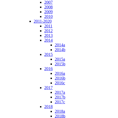
2007
2008
2009
2010
2011-2020
2011
2012
2013
2014
2014a
2014b
2015
2015a
2015b
2016
2016a
2016b
2016c
2017
2017a
2017b
2017c
2018
2018a
2018b