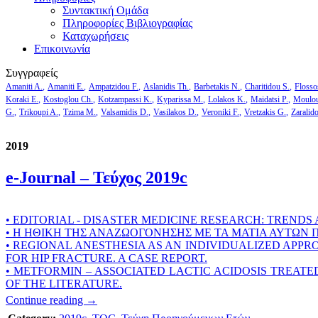
Συντακτική Ομάδα
Πληροφορίες Βιβλιογραφίας
Καταχωρήσεις
Επικοινωνία
Συγγραφείς
Amaniti A.
Amaniti E.
Ampatzidou F.
Aslanidis Th.
Barbetakis N.
Charitidou S.
Flosso
Koraki E.
Kostoglou Ch.
Kotzampassi K.
Kyparissa M.
Lolakos K.
Maidatsi P.
Moulou
G.
Trikoupi A.
Tzima M.
Valsamidis D.
Vasilakos D.
Veroniki F.
Vretzakis G.
Zaralid
2019
e-Journal – Τεύχος 2019c
• EDITORIAL - DISASTER MEDICINE RESEARCH: TRENDS
• Η ΗΘΙΚΗ ΤΗΣ ΑΝΑΖΩΟΓΟΝΗΣΗΣ ΜΕ ΤΑ ΜΑΤΙΑ ΑΥΤΩΝ
• REGIONAL ANESTHESIA AS AN INDIVIDUALIZED AP
FOR HIP FRACTURE. A CASE REPORT.
• METFORMIN – ASSOCIATED LACTIC ACIDOSIS TREATE
OF THE LITERATURE.
Continue reading
→