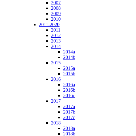
2007
2008
2009
2010
2011-2020
2011
2012
2013
2014
2014a
2014b
2015
2015a
2015b
2016
2016a
2016b
2016c
2017
2017a
2017b
2017c
2018
2018a
2018b