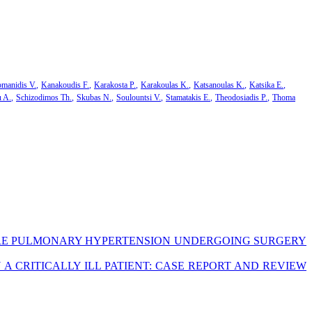
manidis V.
Kanakoudis F.
Karakosta P.
Karakoulas K.
Katsanoulas K.
Katsika E.
u A.
Schizodimos Th.
Skubas N.
Soulountsi V.
Stamatakis E.
Theodosiadis P.
Thoma
VERE PULMONARY HYPERTENSION UNDERGOING SURGERY
A CRITICALLY ILL PATIENT: CASE REPORT AND REVIEW