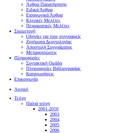
Άρθρα Παρατήρησης
Ειδικά Άρθρα
Εισαγωγικά Άρθρα
Κλινικές Μελέτες
Πειραματικές Μελέτες
Συμμετοχή
Οδηγίες για τους συγγραφείς
Ζητήματα Δεοντολογίας
Αποστολή Συγγράματος
Μεταφορτώσεις
Πληροφορίες
Συντακτική Ομάδα
Πληροφορίες Βιβλιογραφίας
Καταχωρήσεις
Επικοινωνία
Αρχική
Τεύχη
Παλιά τεύχη
2001-2010
2003
2004
2005
2006