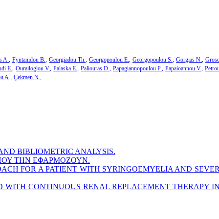
s A.
Fyntanidou B.
Georgiadou Th.
Georgopoulou E.
Georgopoulou S.
Gorgias N.
Groso
di E.
Ourailoglou V.
Palaska E.
Paliouras D.
Papagiannopoulou P.
Papaioannou V.
Petro
ou A.
Çekmen N.
 AND BIBLIOMETRIC ANALYSIS.
 ΠΟΥ ΤΗΝ ΕΦΑΡΜΟΖΟΥΝ.
PROACH FOR A PATIENT WITH SYRINGOEMYELIA AND SE
D WITH CONTINUOUS RENAL REPLACEMENT THERAPY IN 