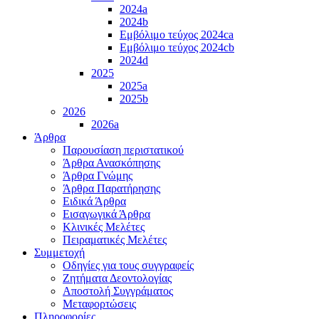
2024a
2024b
Εμβόλιμο τεύχος 2024ca
Εμβόλιμο τεύχος 2024cb
2024d
2025
2025a
2025b
2026
2026a
Άρθρα
Παρουσίαση περιστατικού
Άρθρα Ανασκόπησης
Άρθρα Γνώμης
Άρθρα Παρατήρησης
Ειδικά Άρθρα
Εισαγωγικά Άρθρα
Κλινικές Μελέτες
Πειραματικές Μελέτες
Συμμετοχή
Οδηγίες για τους συγγραφείς
Ζητήματα Δεοντολογίας
Αποστολή Συγγράματος
Μεταφορτώσεις
Πληροφορίες