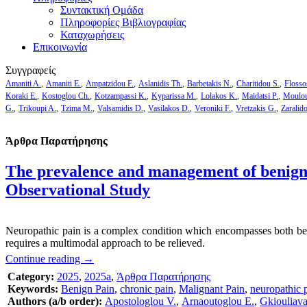
Συντακτική Ομάδα
Πληροφορίες Βιβλιογραφίας
Καταχωρήσεις
Επικοινωνία
Συγγραφείς
Amaniti A.
Amaniti E.
Ampatzidou F.
Aslanidis Th.
Barbetakis N.
Charitidou S.
Flosso
Koraki E.
Kostoglou Ch.
Kotzampassi K.
Kyparissa M.
Lolakos K.
Maidatsi P.
Moulou
G.
Trikoupi A.
Tzima M.
Valsamidis D.
Vasilakos D.
Veroniki F.
Vretzakis G.
Zaralid
Άρθρα Παρατήρησης
The prevalence and management of benign 
Observational Study
Neuropathic pain is a complex condition which encompasses both benig
requires a multimodal approach to be relieved.
Continue reading
→
Category:
2025
,
2025a
,
Άρθρα Παρατήρησης
Keywords:
Benign Pain
,
chronic pain
,
Malignant Pain
,
neuropathic 
Authors (a/b order):
Apostologlou V.
,
Arnaoutoglou E.
,
Gkiouliava