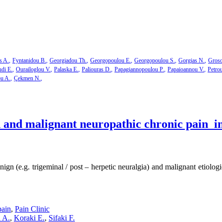
s A.
Fyntanidou B.
Georgiadou Th.
Georgopoulou E.
Georgopoulou S.
Gorgias N.
Groso
di E.
Ourailoglou V.
Palaska E.
Paliouras D.
Papagiannopoulou P.
Papaioannou V.
Petro
ou A.
Çekmen N.
and malignant neuropathic chronic pain in 
n (e.g. trigeminal / post – herpetic neuralgia) and malignant etiolog
pain
,
Pain Clinic
 A.
,
Koraki E.
,
Sifaki F.