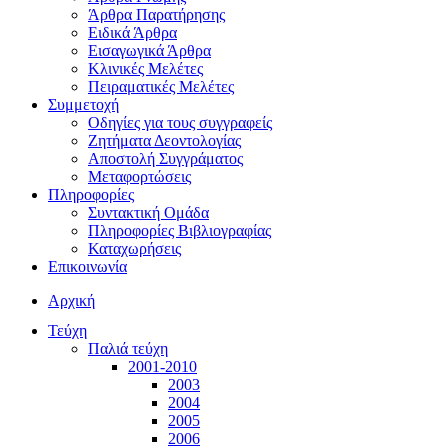
Άρθρα Παρατήρησης
Ειδικά Άρθρα
Εισαγωγικά Άρθρα
Κλινικές Μελέτες
Πειραματικές Μελέτες
Συμμετοχή
Οδηγίες για τους συγγραφείς
Ζητήματα Δεοντολογίας
Αποστολή Συγγράματος
Μεταφορτώσεις
Πληροφορίες
Συντακτική Ομάδα
Πληροφορίες Βιβλιογραφίας
Καταχωρήσεις
Επικοινωνία
Αρχική
Τεύχη
Παλιά τεύχη
2001-2010
2003
2004
2005
2006