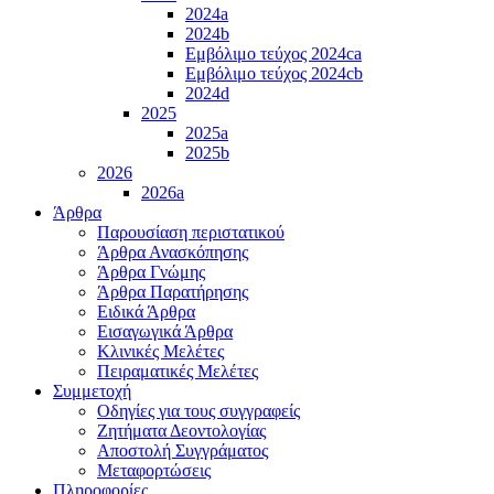
2024a
2024b
Εμβόλιμο τεύχος 2024ca
Εμβόλιμο τεύχος 2024cb
2024d
2025
2025a
2025b
2026
2026a
Άρθρα
Παρουσίαση περιστατικού
Άρθρα Ανασκόπησης
Άρθρα Γνώμης
Άρθρα Παρατήρησης
Ειδικά Άρθρα
Εισαγωγικά Άρθρα
Κλινικές Μελέτες
Πειραματικές Μελέτες
Συμμετοχή
Οδηγίες για τους συγγραφείς
Ζητήματα Δεοντολογίας
Αποστολή Συγγράματος
Μεταφορτώσεις
Πληροφορίες