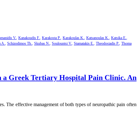
manidis V.
Kanakoudis F.
Karakosta P.
Karakoulas K.
Katsanoulas K.
Katsika E.
u A.
Schizodimos Th.
Skubas N.
Soulountsi V.
Stamatakis E.
Theodosiadis P.
Thoma
a Greek Tertiary Hospital Pain Clinic. An
ies. The effective management of both types of neuropathic pain often