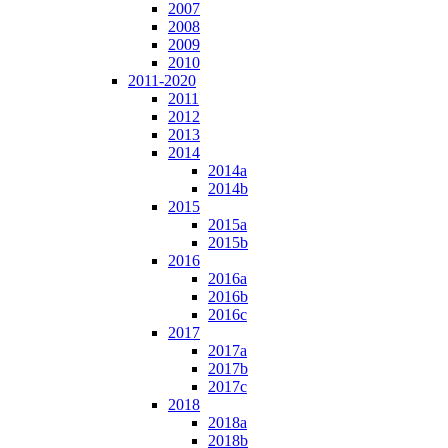
2007
2008
2009
2010
2011-2020
2011
2012
2013
2014
2014a
2014b
2015
2015a
2015b
2016
2016a
2016b
2016c
2017
2017a
2017b
2017c
2018
2018a
2018b