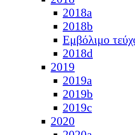
2018a
2018b
Εμβόλιμο τεύχ
2018d
2019
2019a
2019b
2019c
2020
2020a