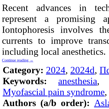
Recent advances in tech
represent a promising 
Iontophoresis involves th
currents to improve trans
including local anesthetics.
Continue reading
→
Category:
2024
,
2024d
,
Πα
Keywords:
anesthesia
Myofascial pain syndrome
Authors (a/b order):
Asl