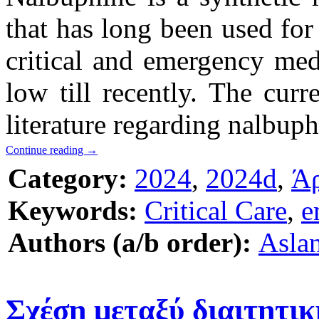
that has long been used for 
critical and emergency medi
low till recently. The curr
literature regarding nalbuph
Continue reading
→
Category:
2024
,
2024d
,
Ά
Keywords:
Critical Care
,
e
Authors (a/b order):
Aslan
Σχέση μεταξύ διαιτητι