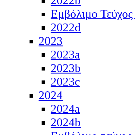
2022b
Εμβόλιμο Τεύχος
2022d
2023
2023a
2023b
2023c
2024
2024a
2024b