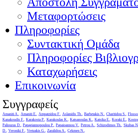
Αποστολή Συγγράματ
Μεταφορτώσεις
Πληροφορίες
Συντακτική Ομάδα
Πληροφορίες Βιβλιογ
Καταχωρήσεις
Επικοινωνία
Συγγραφείς
Amaniti A.
Amaniti E.
Ampatzidou F.
Aslanidis Th.
Barbetakis N.
Charitidou S.
Flosso
Kanakoudis F.
Karakosta P.
Karakoulas K.
Katsanoulas K.
Katsika E.
Koraki E.
Kosto
Paliouras D.
Papagiannopoulou P.
Papaioannou V.
Petrou A.
Schizodimos Th.
Skubas N
D.
Veroniki F.
Vretzakis G.
Zaralidou A.
Çekmen N.