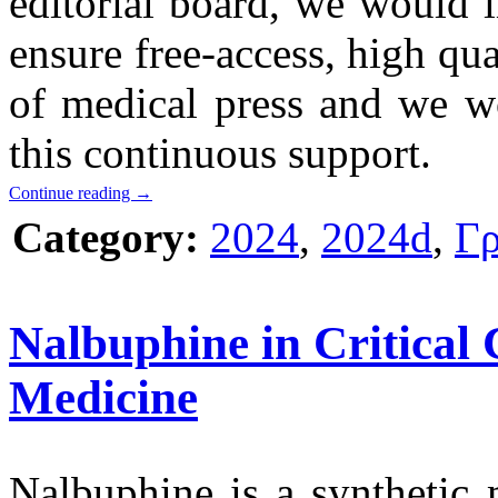
editorial board, we would l
ensure free-access, high qual
of medical press and we wo
this continuous support.
Continue reading
→
Category:
2024
,
2024d
,
Γρ
Nalbuphine in Critical
Medicine
Nalbuphine is a synthetic 