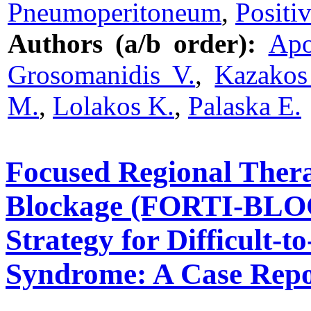
Pneumoperitoneum
,
Positi
Authors (a/b order):
Apo
Grosomanidis V.
,
Kazakos
M.
,
Lolakos K.
,
Palaska E.
Focused Regional Thera
Blockage (FORTI-BLOC
Strategy for Difficult-t
Syndrome: A Case Repo