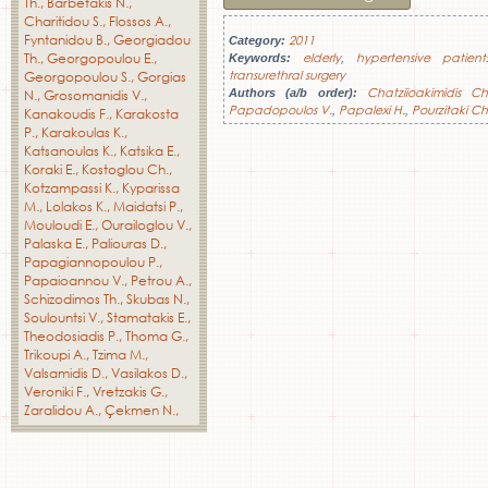
Th.
Barbetakis N.
Charitidou S.
Flossos A.
Fyntanidou B.
Georgiadou
2011
Category:
Th.
Georgopoulou E.
elderly
hypertensive patient
Keywords:
,
transurethral surgery
Georgopoulou S.
Gorgias
Chatziioakimidis Ch
N.
Grosomanidis V.
Authors (a/b order):
Papadopoulos V.
Papalexi H.
Pourzitaki Ch
,
,
Kanakoudis F.
Karakosta
P.
Karakoulas K.
Katsanoulas K.
Katsika E.
Koraki E.
Kostoglou Ch.
Kotzampassi K.
Kyparissa
M.
Lolakos K.
Maidatsi P.
Mouloudi E.
Ourailoglou V.
Palaska E.
Paliouras D.
Papagiannopoulou P.
Papaioannou V.
Petrou A.
Schizodimos Th.
Skubas N.
Soulountsi V.
Stamatakis E.
Theodosiadis P.
Thoma G.
Trikoupi A.
Tzima M.
Valsamidis D.
Vasilakos D.
Veroniki F.
Vretzakis G.
Zaralidou A.
Çekmen N.