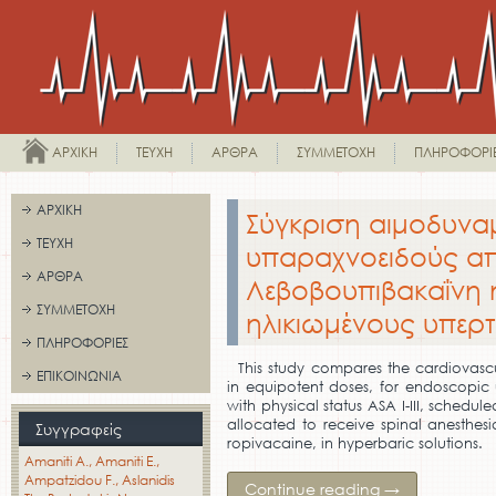
ΑΡΧΙΚΉ
ΤΕΎΧΗ
ΆΡΘΡΑ
ΣΥΜΜΕΤΟΧΉ
ΠΛΗΡΟΦΟΡΊ
ΑΡΧΙΚΉ
Σύγκριση αιμοδυνα
ΤΕΎΧΗ
υπαραχνοειδούς απ
ΆΡΘΡΑ
Λεβοβουπιβακαΐνη 
ΣΥΜΜΕΤΟΧΉ
ηλικιωμένους υπερ
ΠΛΗΡΟΦΟΡΊΕΣ
This study compares the cardiovascu
ΕΠΙΚΟΙΝΩΝΊΑ
in equipotent doses, for endoscopic u
with physical status ASA I-III, sched
allocated to receive spinal anesthes
Συγγραφείς
ropivacaine, in hyperbaric solutions.
Amaniti A.
Amaniti E.
Ampatzidou F.
Aslanidis
Continue reading
→