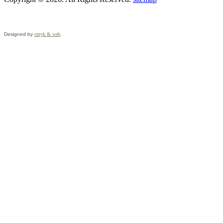
Designed by
cmyk & web
.