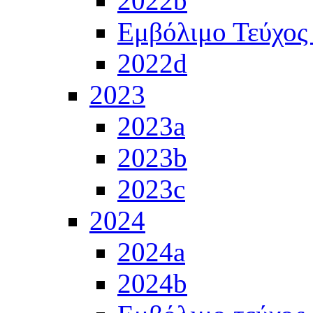
2022b
Εμβόλιμο Τεύχος
2022d
2023
2023a
2023b
2023c
2024
2024a
2024b