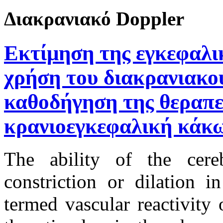
Διακρανιακό Doppler
Εκτίμηση της εγκεφαλι
χρήση του διακρανιακο
καθοδήγηση της θεραπεί
κρανιοεγκεφαλική κάκ
The ability of the cere
constriction or dilation i
termed vascular reactivity