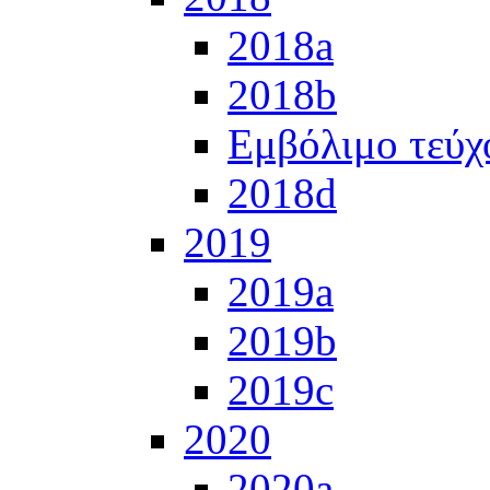
2018a
2018b
Εμβόλιμο τεύχ
2018d
2019
2019a
2019b
2019c
2020
2020a