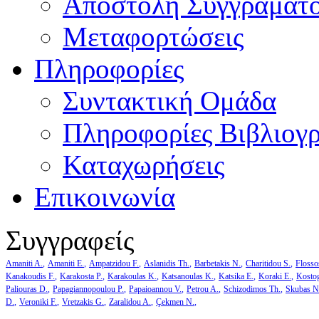
Αποστολή Συγγράματ
Μεταφορτώσεις
Πληροφορίες
Συντακτική Ομάδα
Πληροφορίες Βιβλιογ
Καταχωρήσεις
Επικοινωνία
Συγγραφείς
Amaniti A.
Amaniti E.
Ampatzidou F.
Aslanidis Th.
Barbetakis N.
Charitidou S.
Flosso
Kanakoudis F.
Karakosta P.
Karakoulas K.
Katsanoulas K.
Katsika E.
Koraki E.
Kosto
Paliouras D.
Papagiannopoulou P.
Papaioannou V.
Petrou A.
Schizodimos Th.
Skubas N
D.
Veroniki F.
Vretzakis G.
Zaralidou A.
Çekmen N.