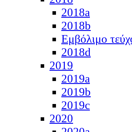
2018a
2018b
Εμβόλιμο τεύχ
2018d
2019
2019a
2019b
2019c
2020
2020a