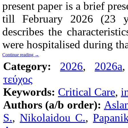
present paper is a brief pres
till February 2026 (23 ye
describes the characteristi
were hospitalised during tha
Continue reading
→
Category:
2026
,
2026a
τεύχος
Keywords:
Critical Care
,
i
Authors (a/b order):
Aslan
S.
,
Nikolaidou C.
,
Papani