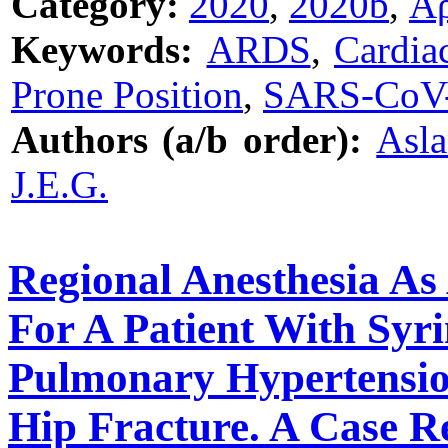
Category:
2020
,
2020b
,
Ά
Keywords:
ARDS
,
Cardiac
Prone Position
,
SARS-CoV
Authors (a/b order):
Asla
J.E.G.
Regional Anesthesia As
For A Patient With Syr
Pulmonary Hypertensio
Hip Fracture. A Case R