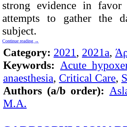
strong evidence in favor 
attempts to gather the d
subject.
Continue reading
→
Category:
2021
,
2021a
,
Άρ
Keywords:
Acute hypoxem
anaesthesia
,
Critical Care
,
Authors (a/b order):
Asl
M.A.