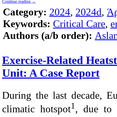
Continue reading
→
Category:
2024
,
2024d
,
Ά
Keywords:
Critical Care
,
e
Authors (a/b order):
Aslan
Exercise-Related Heatst
Unit: A Case Report
During the last decade, 
1
climatic hotspot
, due to 