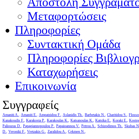
Αποστολή Συγγράματ
Μεταφορτώσεις
Πληροφορίες
Συντακτική Ομάδα
Πληροφορίες Βιβλιογ
Καταχωρήσεις
Επικοινωνία
Συγγραφείς
Amaniti A.
Amaniti E.
Ampatzidou F.
Aslanidis Th.
Barbetakis N.
Charitidou S.
Flosso
Kanakoudis F.
Karakosta P.
Karakoulas K.
Katsanoulas K.
Katsika E.
Koraki E.
Kosto
Paliouras D.
Papagiannopoulou P.
Papaioannou V.
Petrou A.
Schizodimos Th.
Skubas N
D.
Veroniki F.
Vretzakis G.
Zaralidou A.
Çekmen N.