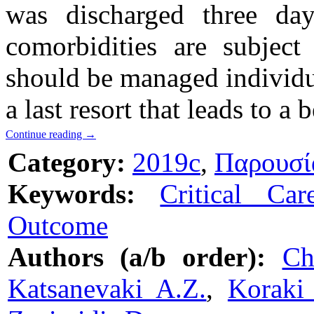
was discharged three days
comorbidities are subject
should be managed individu
a last resort that leads to a
Continue reading
→
Category:
2019c
,
Παρουσί
Keywords:
Critical Car
Outcome
Authors (a/b order):
Ch
Katsanevaki A.Z.
,
Koraki