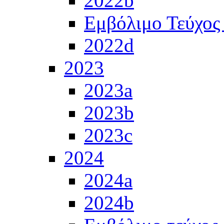
2022b
Εμβόλιμο Τεύχος
2022d
2023
2023a
2023b
2023c
2024
2024a
2024b