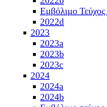
2022b
Εμβόλιμο Τεύχος
2022d
2023
2023a
2023b
2023c
2024
2024a
2024b