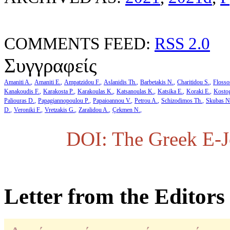
COMMENTS FEED:
RSS 2.0
Συγγραφείς
Amaniti A.
Amaniti E.
Ampatzidou F.
Aslanidis Th.
Barbetakis N.
Charitidou S.
Flosso
Kanakoudis F.
Karakosta P.
Karakoulas K.
Katsanoulas K.
Katsika E.
Koraki E.
Kosto
Paliouras D.
Papagiannopoulou P.
Papaioannou V.
Petrou A.
Schizodimos Th.
Skubas N
D.
Veroniki F.
Vretzakis G.
Zaralidou A.
Çekmen N.
DOI: The Greek E-Jo
Letter from the Editors