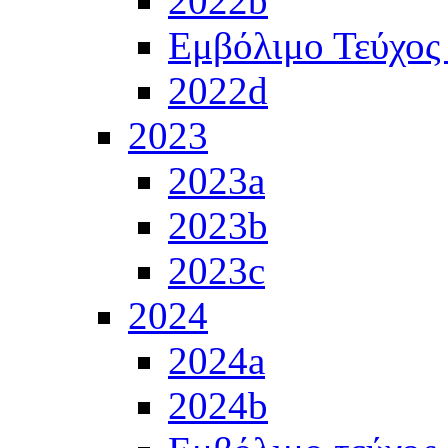
2022b
Εμβόλιμο Τεύχος
2022d
2023
2023a
2023b
2023c
2024
2024a
2024b