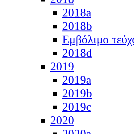
2018a
2018b
Εμβόλιμο τεύχ
2018d
2019
2019a
2019b
2019c
2020
2020a