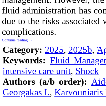
fluid administration has co
due to the risks associated 
complications.
Continue reading
→
Category:
2025
,
2025b
,
Ά
Keywords:
Fluid Manage
intensive care unit
,
Shock
Authors (a/b order):
Aid
Georgakas I.
,
Karvouniaris