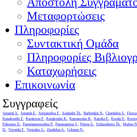
Αποστολή Συγγράματ
Μεταφορτώσεις
Πληροφορίες
Συντακτική Ομάδα
Πληροφορίες Βιβλιογ
Καταχωρήσεις
Επικοινωνία
Συγγραφείς
Amaniti A.
Amaniti E.
Ampatzidou F.
Aslanidis Th.
Barbetakis N.
Charitidou S.
Flosso
Kanakoudis F.
Karakosta P.
Karakoulas K.
Katsanoulas K.
Katsika E.
Koraki E.
Kosto
Paliouras D.
Papagiannopoulou P.
Papaioannou V.
Petrou A.
Schizodimos Th.
Skubas N
D.
Veroniki F.
Vretzakis G.
Zaralidou A.
Çekmen N.