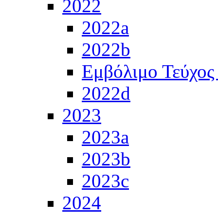
2022
2022a
2022b
Εμβόλιμο Τεύχος
2022d
2023
2023a
2023b
2023c
2024