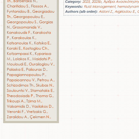
Th.
Barbetakis N.
2025
2025b
Άρθρα Ανασκόπηση
Category:
,
,
Charitidou S.
Flossos A.
Fluid Management
hemodynamic
Keywords:
,
Fyntanidou B.
Georgiadou
Aidoni Z.
Argiriadou E.
Authors (a/b order):
,
,
Th.
Georgopoulou E.
Georgopoulou S.
Gorgias
N.
Grosomanidis V.
Kanakoudis F.
Karakosta
P.
Karakoulas K.
Katsanoulas K.
Katsika E.
Koraki E.
Kostoglou Ch.
Kotzampassi K.
Kyparissa
M.
Lolakos K.
Maidatsi P.
Mouloudi E.
Ourailoglou V.
Palaska E.
Paliouras D.
Papagiannopoulou P.
Papaioannou V.
Petrou A.
Schizodimos Th.
Skubas N.
Soulountsi V.
Stamatakis E.
Theodosiadis P.
Thoma G.
Trikoupi A.
Tzima M.
Valsamidis D.
Vasilakos D.
Veroniki F.
Vretzakis G.
Zaralidou A.
Çekmen N.