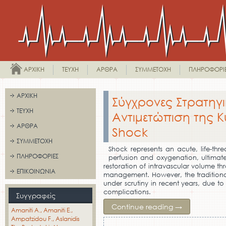
ΑΡΧΙΚΉ
ΤΕΎΧΗ
ΆΡΘΡΑ
ΣΥΜΜΕΤΟΧΉ
ΠΛΗΡΟΦΟΡΊ
ΑΡΧΙΚΉ
Σύγχρονες Στρατηγ
ΤΕΎΧΗ
Αντιμετώπιση της 
ΆΡΘΡΑ
Shock
ΣΥΜΜΕΤΟΧΉ
Shock represents an acute, life-thr
ΠΛΗΡΟΦΟΡΊΕΣ
perfusion and oxygenation, ultimate
restoration of intravascular volume thr
ΕΠΙΚΟΙΝΩΝΊΑ
management. However, the traditional
under scrutiny in recent years, due to 
complications.
Συγγραφείς
Continue reading
→
Amaniti A.
Amaniti E.
Ampatzidou F.
Aslanidis