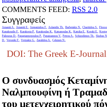
COMMENTS FEED:
RSS 2.0
Συγγραφείς
Amaniti A.
Amaniti E.
Ampatzidou F.
Aslanidis Th.
Barbetakis N.
Charitidou S.
Flosso
Kanakoudis F.
Karakosta P.
Karakoulas K.
Katsanoulas K.
Katsika E.
Koraki E.
Kosto
Paliouras D.
Papagiannopoulou P.
Papaioannou V.
Petrou A.
Schizodimos Th.
Skubas N
D.
Veroniki F.
Vretzakis G.
Zaralidou A.
Çekmen N.
DOI: The Greek E-Journal 
Ο συνδυασμός Κεταμίνη
Ναλμπουφίνη ή Τραμαδό
του μετεγχειρητικού πό