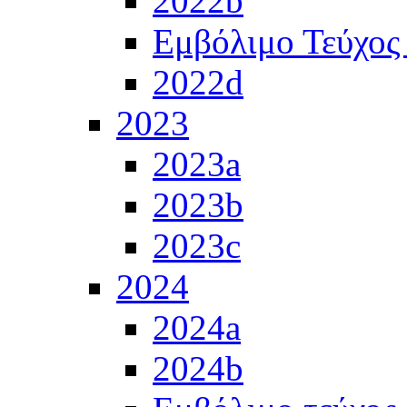
2022b
Εμβόλιμο Τεύχος
2022d
2023
2023a
2023b
2023c
2024
2024a
2024b