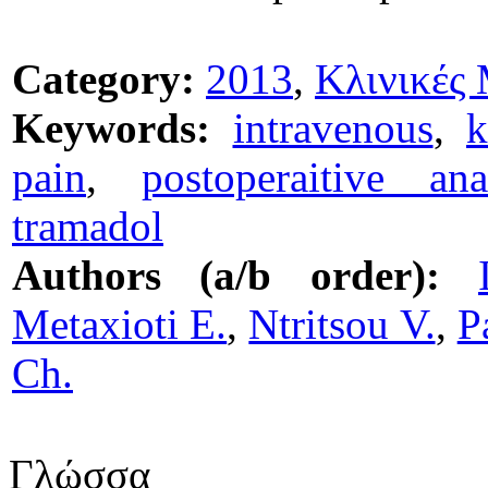
Category:
2013
,
Κλινικές 
Keywords:
intravenous
,
k
pain
,
postoperaitive ana
tramadol
Authors (a/b order):
Metaxioti E.
,
Ntritsou V.
,
P
Ch.
Γλώσσα