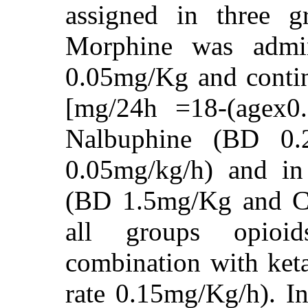
assigned in three 
Morphine was admin
0.05mg/Kg and contin
[mg/24h =18-(agex0
Nalbuphine (BD 0.
0.05mg/kg/h) and i
(BD 1.5mg/Kg and CI
all groups opioi
combination with ke
rate 0.15mg/Kg/h). I