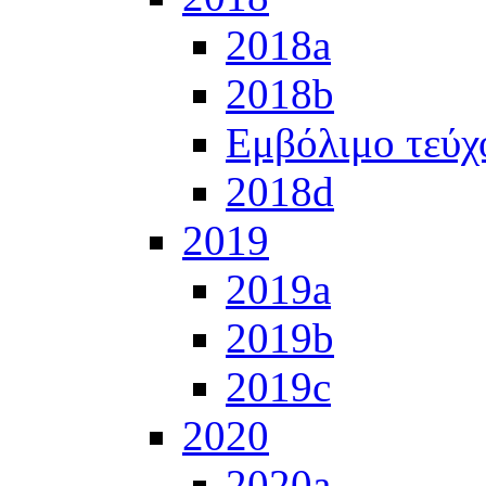
2018a
2018b
Εμβόλιμο τεύχ
2018d
2019
2019a
2019b
2019c
2020
2020a