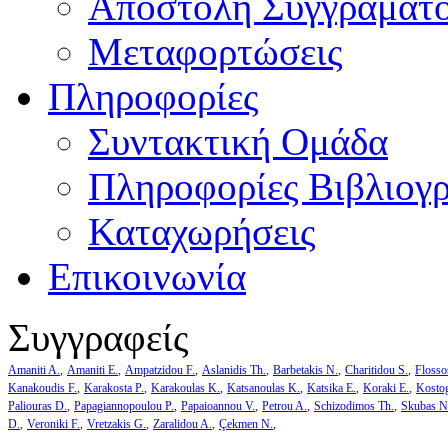
Αποστολή Συγγράματ
Μεταφορτώσεις
Πληροφορίες
Συντακτική Ομάδα
Πληροφορίες Βιβλιογ
Καταχωρήσεις
Επικοινωνία
Συγγραφείς
Amaniti A.
Amaniti E.
Ampatzidou F.
Aslanidis Th.
Barbetakis N.
Charitidou S.
Flosso
Kanakoudis F.
Karakosta P.
Karakoulas K.
Katsanoulas K.
Katsika E.
Koraki E.
Kosto
Paliouras D.
Papagiannopoulou P.
Papaioannou V.
Petrou A.
Schizodimos Th.
Skubas N
D.
Veroniki F.
Vretzakis G.
Zaralidou A.
Çekmen N.