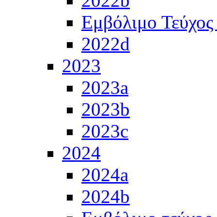
2022b
Εμβόλιμο Τεύχος
2022d
2023
2023a
2023b
2023c
2024
2024a
2024b