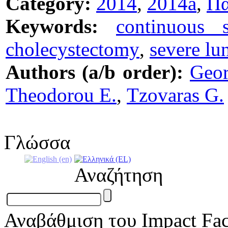
Category:
2014
,
2014a
,
Πα
Keywords:
continuous s
cholecystectomy
,
severe lu
Authors (a/b order):
Geor
Theodorou E.
,
Tzovaras G.
Γλώσσα
Αναζήτηση
Αναβάθμιση του Impact Fac