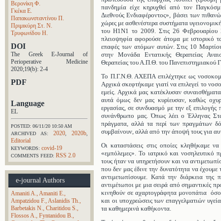
Βερονίκη Φ.
πανδημία είχε κηρυχθεί από τον Παγκόσ
Γκέκα Ε.
Διεθνούς Ενδιαφέροντος», βάσει των πιθανώ
Παπακωνσταντίνου Π.
χώρες με ασθενέστερα συστήματα υγειονομική
Πριμικύρη Στ. N.
του H1N1 το 2009. Στις 26 Φεβρουαρίου
Τρυφωνίδου Η.
πλειοψηφία αφορούσε άτομα με ιστορικό ταξ
DOI
επαφές των ατόμων αυτών. Στις 10 Μαρτίο
The Greek E-Journal of
στην Μονάδα Εντατικής Θεραπείας Αναισ
Perioperative Medicine
Θεραπείας του Α.Π.Θ. του Πανεπιστημιακο
2020;19(b): 2-4
Το Π.Γ.Ν.Θ. ΑΧΕΠΑ επιλέχτηκε ως νοσοκομ
PDF
Αρχικά σκεφτήκαμε γιατί να επιλεγεί το νοσοκ
εμείς. Αρχικά μας κατέκλυσαν συναισθήματ
αυτά όμως δεν μας κυρίευσαν, καθώς οχυ
Language
εργασίας, σε συνδυασμό με την εξ επιλογή
EL
συνάνθρωπο μας. Όπως λέει ο Έλληνας Στω
πράγματα, αλλά τα περί των πραγμάτων δό
POSTED: 06/11/20 10:50 AM
συμβαίνουν, αλλά από την άποψή τους για αυ
2020
2020b
ARCHIVED AS:
,
,
Editorial
Οι καταστάσεις στις οποίες κληθήκαμε να 
covid-19
KEYWORDS:
«εμπόλεμες». Το ιατρικό και νοσηλευτικό 
RSS 2.0
COMMENTS FEED:
τους ήταν να υπηρετήσουν και να αντιμετωπί
που δεν μας έδινε την δυνατότητα να έχουμε
αντιμετωπίσουμε. Κατά την διάρκεια της 
e-journal Authors
αντιμέτωποι με μια σειρά από σημαντικές πρ
κινηθούν σε αχαρτογράφητα μονοπάτια όσο 
Amaniti A.
Amaniti E.
και οι υποχρεώσεις των επαγγελματιών υγεί
Ampatzidou F.
Aslanidis Th.
Barbetakis N.
Charitidou S.
τα καθημερινά καθήκοντα.
Flossos A.
Fyntanidou B.