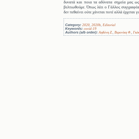
δυνατά και ποια τα αδύνατα σημεία μας ως
βελτιωθούμε. Όπως λέει ο Γάλλος συγγραφέ
δεν πεθαίνει ούτε χάνεται ποτέ αλλά έρχεται γ
Category:
2020
,
2020b
,
Editorial
Keywords:
covid-19
Authors (a/b order):
Αηδόνη Ζ.
,
Βερονίκη Φ.
,
Γκέ