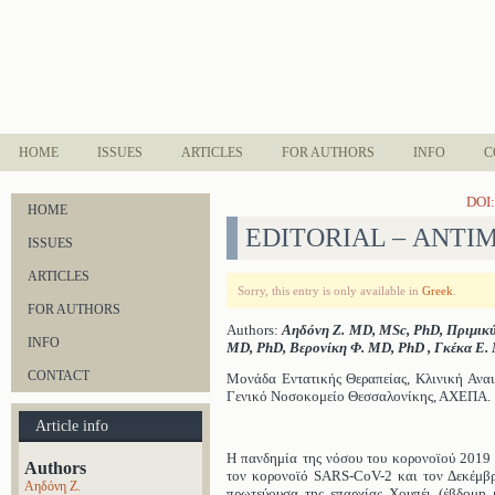
HOME
ISSUES
ARTICLES
FOR AUTHORS
INFO
C
DOI:
HOME
EDITORIAL – ΑΝΤΙ
ISSUES
ARTICLES
Sorry, this entry is only available in
Greek
.
FOR AUTHORS
Authors:
Αηδόνη Ζ. MD, MSc, PhD, Πριμικ
INFO
MD, PhD, Βερονίκη Φ. MD, PhD , Γκέκα Ε.
CONTACT
Μονάδα Εντατικής Θεραπείας, Κλινική Αναι
Γενικό Νοσοκομείο Θεσσαλονίκης, ΑΧΕΠΑ.
Article info
Η πανδημία της νόσου του κορονοϊού 2019
Authors
τον κορονοϊό SARS-CoV-2 και τον Δεκέμβρ
Αηδόνη Ζ.
πρωτεύουσα της επαρχίας Χουπέι (έβδομη 