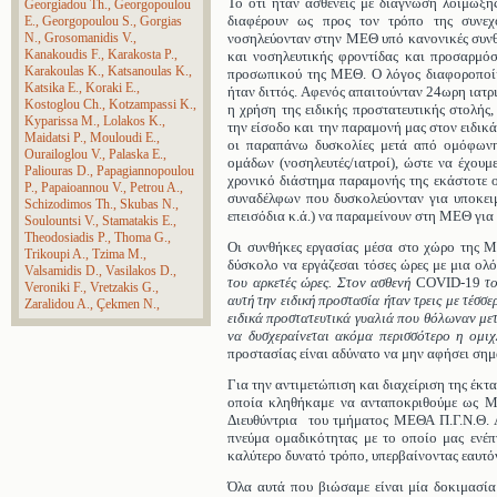
Το ότι ήταν ασθενείς με διάγνωση λοίμωξ
Georgiadou Th.
Georgopoulou
διαφέρουν ως προς τον τρόπο της συνεχ
E.
Georgopoulou S.
Gorgias
N.
Grosomanidis V.
νοσηλεύονταν στην ΜΕΘ υπό κανονικές συνθ
Kanakoudis F.
Karakosta P.
και νοσηλευτικής φροντίδας και προσαρμό
Karakoulas K.
Katsanoulas K.
προσωπικού της ΜΕΘ. Ο λόγος διαφοροποίη
Katsika E.
Koraki E.
ήταν διττός. Αφενός απαιτούνταν 24ωρη ιατ
Kostoglou Ch.
Kotzampassi K.
η χρήση της ειδικής προστατευτικής στολή
Kyparissa M.
Lolakos K.
την είσοδο και την παραμονή μας στον ειδι
Maidatsi P.
Mouloudi E.
οι παραπάνω δυσκολίες μετά από ομόφων
Ourailoglou V.
Palaska E.
ομάδων (νοσηλευτές/ιατροί), ώστε να έχο
Paliouras D.
Papagiannopoulou
χρονικό διάστημα παραμονής της εκάστοτε ο
P.
Papaioannou V.
Petrou A.
συναδέλφων που δυσκολεύονταν για υποκει
Schizodimos Th.
Skubas N.
επεισόδια κ.ά.) να παραμείνουν στη ΜΕΘ για
Soulountsi V.
Stamatakis E.
Theodosiadis P.
Thoma G.
Οι συνθήκες εργασίας μέσα στο χώρο της Μο
Trikoupi A.
Tzima M.
δύσκολο να εργάζεσαι τόσες ώρες με μια ολ
Valsamidis D.
Vasilakos D.
του αρκετές ώρες. Στον ασθενή
COVID-19
τ
Veroniki F.
Vretzakis G.
αυτή την ειδική προστασία ήταν τρεις με τέσσ
Zaralidou A.
Çekmen N.
ειδικά προστατευτικά γυαλιά που θόλωναν με
να δυσχεραίνεται ακόμα περισσότερο η ομι
προστασίας είναι αδύνατο να μην αφήσει σημ
Για την αντιμετώπιση και διαχείριση της έκ
οποία κληθήκαμε να ανταποκριθούμε ως Μο
Διευθύντρια του τμήματος ΜΕΘΑ Π.Γ.Ν.Θ. Α
πνεύμα ομαδικότητας με το οποίο μας ενέπ
καλύτερο δυνατό τρόπο, υπερβαίνοντας εαυτόν
Όλα αυτά που βιώσαμε είναι μία δοκιμασία 