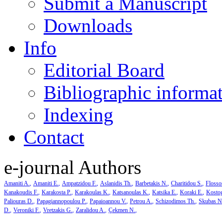
Submit a Manuscript
Downloads
Info
Editorial Board
Bibliographic informa
Indexing
Contact
e-journal Authors
Amaniti A.
Amaniti E.
Ampatzidou F.
Aslanidis Th.
Barbetakis N.
Charitidou S.
Flosso
Kanakoudis F.
Karakosta P.
Karakoulas K.
Katsanoulas K.
Katsika E.
Koraki E.
Kosto
Paliouras D.
Papagiannopoulou P.
Papaioannou V.
Petrou A.
Schizodimos Th.
Skubas N
D.
Veroniki F.
Vretzakis G.
Zaralidou A.
Çekmen N.