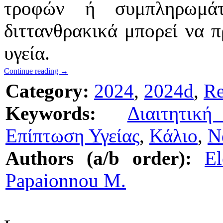
τροφών ή συμπληρωμάτ
διττανθρακικά μπορεί να 
υγεία.
Continue reading
→
Category:
2024
,
2024d
,
Re
Keywords:
Διαιτητικ
Επίπτωση Υγείας
,
Κάλιο
,
Ν
Authors (a/b order):
El
Papaionnou M.