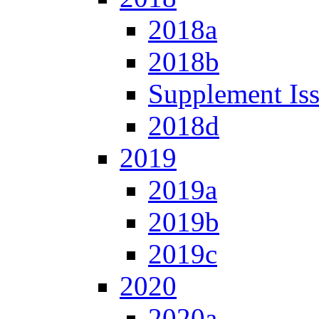
2018a
2018b
Supplement Is
2018d
2019
2019a
2019b
2019c
2020
2020a