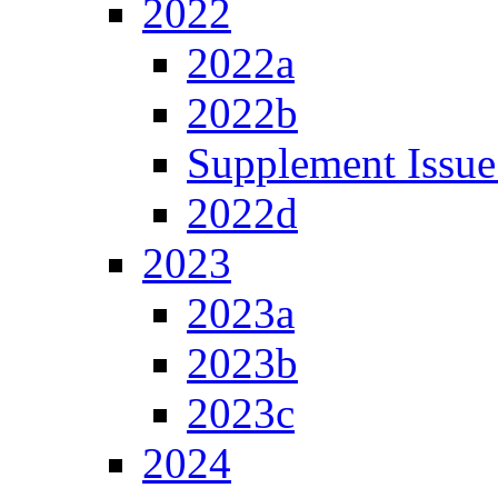
2022
2022a
2022b
Supplement Issue
2022d
2023
2023a
2023b
2023c
2024