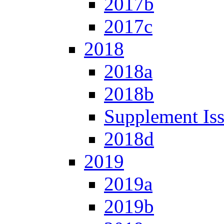
2017b
2017c
2018
2018a
2018b
Supplement Is
2018d
2019
2019a
2019b